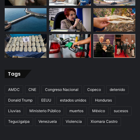
Tags
AMDC
CNE
Congreso Nacional
Copeco
detenido
Donald Trump
EEUU
estados unidos
Honduras
Lluvias
Ministerio Público
muertos
México
sucesos
Tegucigalpa
Venezuela
Violencia
Xiomara Castro