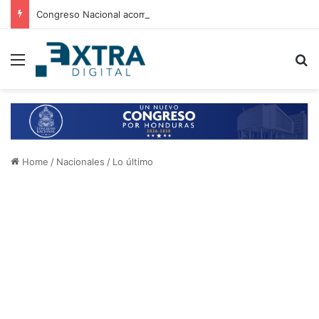
Congreso Nacional acompaña entrega de ayuda humanitaria de Copeco en Alianza
Menu
B
Home
/
Nacionales
/
Lo último