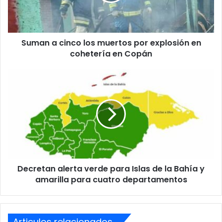
por
un fusil calibre 22 y 100 proyectiles de 5.56 mm.
explosión
en
cohetería
Las autoridades confirmaron que la operación continúa en
Suman a cinco los muertos por explosión en
en
desarrollo.
Copán
cohetería en Copán
Decretan
alerta
verde
para
Islas
de
la
Bahía
y
Decretan alerta verde para Islas de la Bahía y
amarilla
para
amarilla para cuatro departamentos
cuatro
departamentos
Articulos relacionados