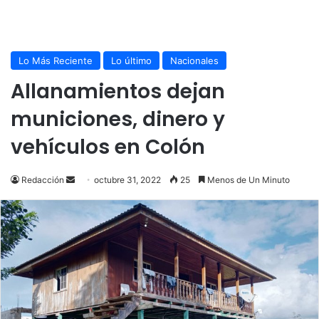
Lo Más Reciente
Lo último
Nacionales
Allanamientos dejan
municiones, dinero y
vehículos en Colón
Send
Redacción
octubre 31, 2022
25
Menos de Un Minuto
an
email