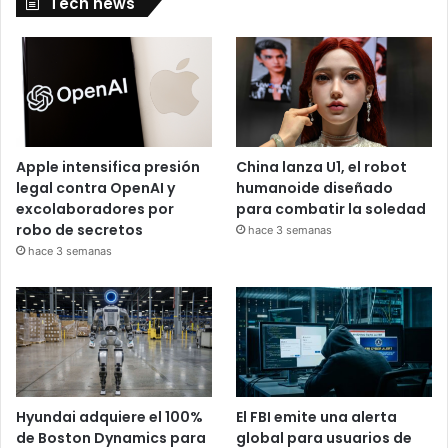
Tech news
Apple intensifica presión
China lanza U1, el robot
legal contra OpenAI y
humanoide diseñado
excolaboradores por
para combatir la soledad
robo de secretos
hace 3 semanas
hace 3 semanas
Hyundai adquiere el 100%
El FBI emite una alerta
de Boston Dynamics para
global para usuarios de