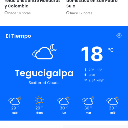
relaciones entre Honduras
doméstica en San Pedro
y Colombia
Sula
hace 16 horas
hace 17 horas
El Tiempo
18
℃
Tegucigalpa
29º - 18º
96%
2.34 km/h
Scattered Clouds
29
29
30
30
30
℃
℃
℃
℃
℃
sáb
dom
lun
mar
mié