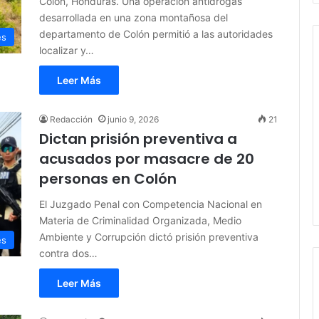
Colón, Honduras. Una operación antidrogas
desarrollada en una zona montañosa del
departamento de Colón permitió a las autoridades
es
localizar y…
Leer Más
Redacción
junio 9, 2026
21
Dictan prisión preventiva a
acusados por masacre de 20
personas en Colón
El Juzgado Penal con Competencia Nacional en
Materia de Criminalidad Organizada, Medio
Ambiente y Corrupción dictó prisión preventiva
es
contra dos…
Leer Más