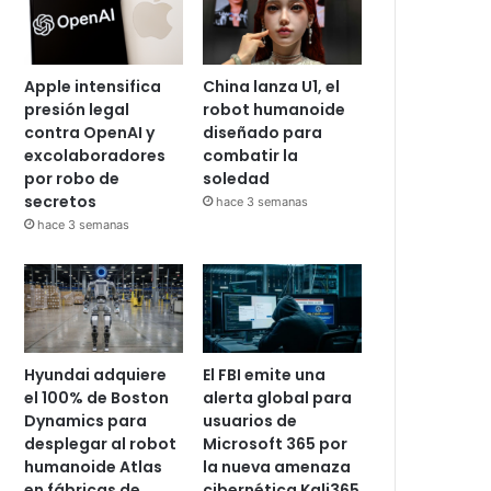
Apple intensifica
China lanza U1, el
presión legal
robot humanoide
contra OpenAI y
diseñado para
excolaboradores
combatir la
por robo de
soledad
secretos
hace 3 semanas
hace 3 semanas
Hyundai adquiere
El FBI emite una
el 100% de Boston
alerta global para
Dynamics para
usuarios de
desplegar al robot
Microsoft 365 por
humanoide Atlas
la nueva amenaza
en fábricas de
cibernética Kali365