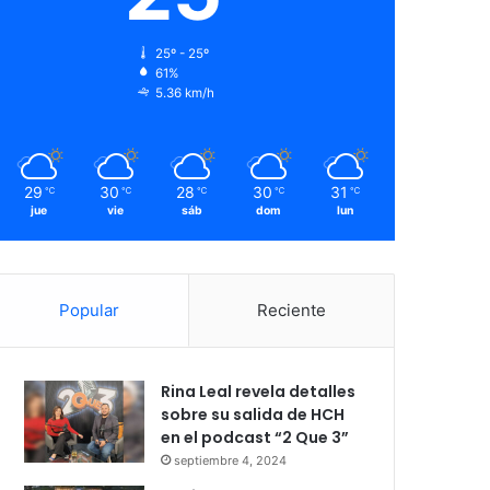
25º - 25º
61%
5.36 km/h
29
30
28
30
31
℃
℃
℃
℃
℃
jue
vie
sáb
dom
lun
Popular
Reciente
Rina Leal revela detalles
sobre su salida de HCH
en el podcast “2 Que 3”
septiembre 4, 2024