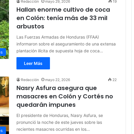
Redacción
mayo 29, 2026
19
Hallan enorme cultivo de coca
en Colón: tenía más de 33 mil
arbustos
Las Fuerzas Armadas de Honduras (FFAA)
informaron sobre el aseguramiento de una extensa
plantación ilícita de supuesta hoja de coca…
es
Leer Más
Redacción
mayo 22, 2026
22
Nasry Asfura asegura que
masacres en Colón y Cortés no
quedarán impunes
El presidente de Honduras, Nasry Asfura, se
pronunció la noche de este jueves sobre las
recientes masacres ocurridas en los…
es