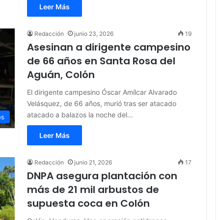
Leer Más
Redacción
junio 23, 2026
19
Asesinan a dirigente campesino
de 66 años en Santa Rosa del
Aguán, Colón
El dirigente campesino Óscar Amílcar Alvarado
Velásquez, de 66 años, murió tras ser atacado
atacado a balazos la noche del…
os
Leer Más
Redacción
junio 21, 2026
17
DNPA asegura plantación con
más de 21 mil arbustos de
supuesta coca en Colón