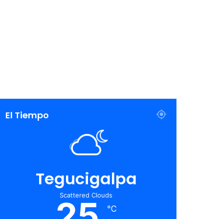
El Tiempo
Tegucigalpa
Scattered Clouds
25
℃