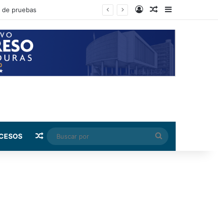
Log In
Random Article
Sidebar
Random Article
Buscar
CESOS
por