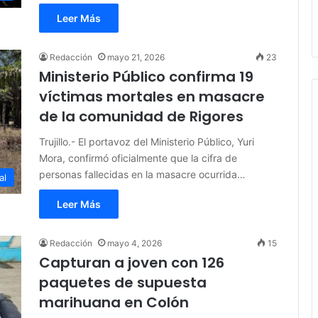
Leer Más
Redacción
mayo 21, 2026
23
Ministerio Público confirma 19
víctimas mortales en masacre
de la comunidad de Rigores
Trujillo.- El portavoz del Ministerio Público, Yuri
Mora, confirmó oficialmente que la cifra de
personas fallecidas en la masacre ocurrida…
al
Leer Más
Redacción
mayo 4, 2026
15
Capturan a joven con 126
paquetes de supuesta
marihuana en Colón