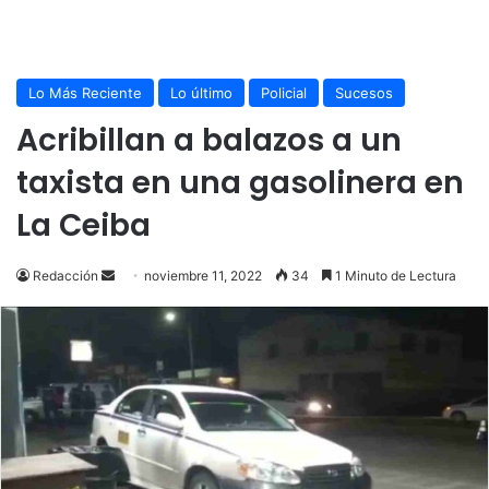
Lo Más Reciente
Lo último
Policial
Sucesos
Acribillan a balazos a un
taxista en una gasolinera en
La Ceiba
Send
Redacción
noviembre 11, 2022
34
1 Minuto de Lectura
an
email