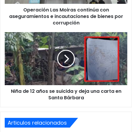
de
Operación Las Moiras continúa con
bienes
por
aseguramientos e incautaciones de bienes por
corrupción
corrupción
Niña
de
12
años
se
suicida
y
deja
una
Niña de 12 años se suicida y deja una carta en
carta
en
Santa Bárbara
Santa
Bárbara
Articulos relacionados