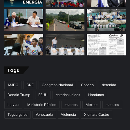
Tags
AMDC
CNE
Congreso Nacional
Copeco
detenido
Donald Trump
EEUU
estados unidos
Honduras
Lluvias
Ministerio Público
muertos
México
sucesos
Tegucigalpa
Venezuela
Violencia
Xiomara Castro