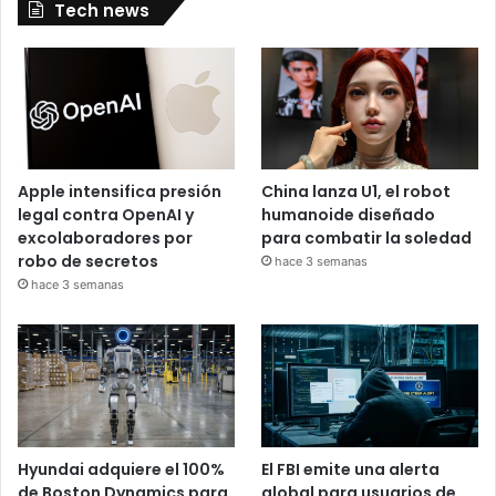
Tech news
Apple intensifica presión
China lanza U1, el robot
legal contra OpenAI y
humanoide diseñado
excolaboradores por
para combatir la soledad
robo de secretos
hace 3 semanas
hace 3 semanas
Hyundai adquiere el 100%
El FBI emite una alerta
de Boston Dynamics para
global para usuarios de