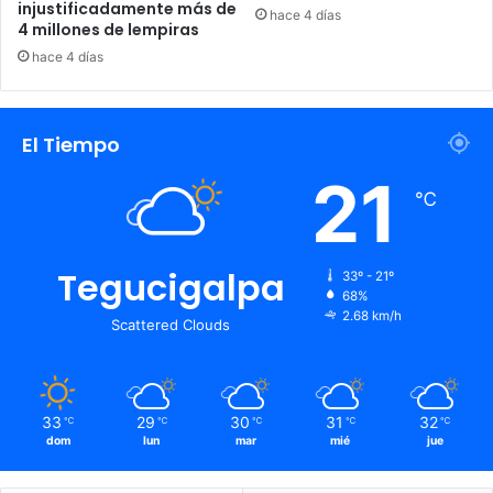
injustificadamente más de
hace 4 días
4 millones de lempiras
hace 4 días
El Tiempo
21
℃
Tegucigalpa
33º - 21º
68%
2.68 km/h
Scattered Clouds
33
29
30
31
32
℃
℃
℃
℃
℃
dom
lun
mar
mié
jue