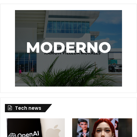
Tech news