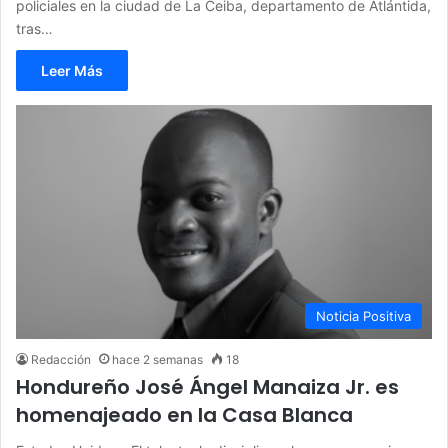
policiales en la ciudad de La Ceiba, departamento de Atlántida,
tras…
Leer Más
Noticia Positiva
Redacción
hace 2 semanas
18
Hondureño José Ángel Manaiza Jr. es
homenajeado en la Casa Blanca