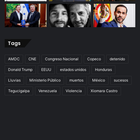
Tags
AMDC
CNE
Congreso Nacional
Copeco
detenido
Donald Trump
EEUU
estados unidos
Honduras
Lluvias
Ministerio Público
muertos
México
sucesos
Tegucigalpa
Venezuela
Violencia
Xiomara Castro