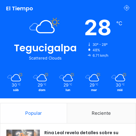
El Tiempo
28
℃
Tegucigalpa
30º - 28º
48%
6.71 km/h
Scattered Clouds
30
29
29
29
30
℃
℃
℃
℃
℃
sáb
dom
lun
mar
mié
Popular
Reciente
Rina Leal revela detalles sobre su