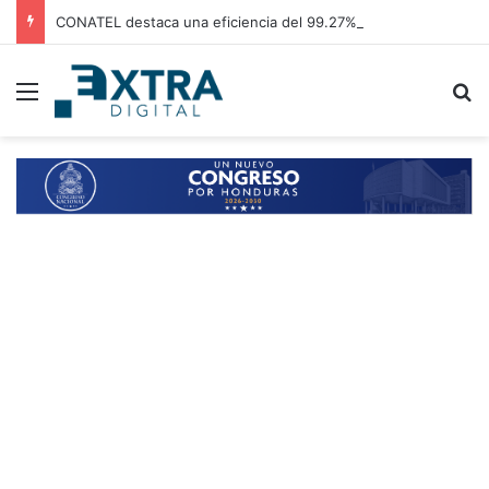
CONATEL destaca una eficiencia del 99.27% en el sistema de bloqueo de llamadas de los centros penales
Menu
B