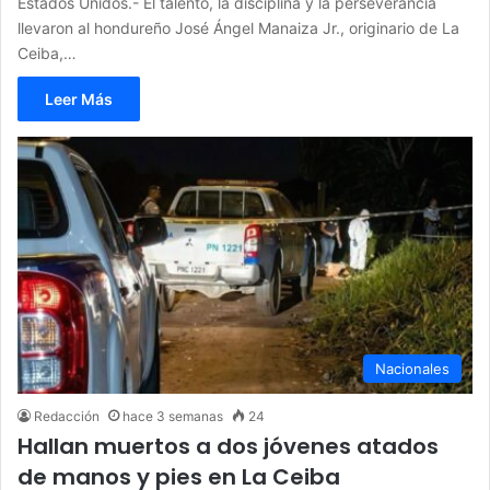
Estados Unidos.- El talento, la disciplina y la perseverancia
llevaron al hondureño José Ángel Manaiza Jr., originario de La
Ceiba,…
Leer Más
Nacionales
Redacción
hace 3 semanas
24
Hallan muertos a dos jóvenes atados
de manos y pies en La Ceiba