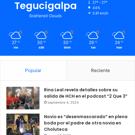
Tegucigalpa
27º - 27º
44%
5.81 km/h
Scattered Clouds
27
30
30
29
24
℃
℃
℃
℃
℃
vie
sáb
dom
lun
mar
Popular
Reciente
Rina Leal revela detalles sobre su
salida de HCH en el podcast “2 Que 3”
septiembre 4, 2024
Novio es “desenmascarado” en plena
boda por el padre de otra novia en
Choluteca