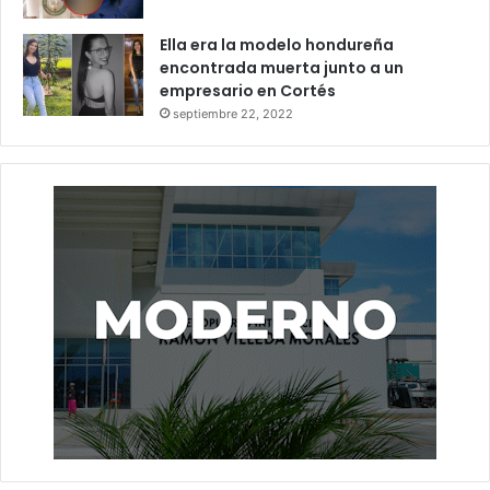
descalificar y sacarlo el hecho que no se apruebe una
Ella era la modelo hondureña
prueba escrita”, impugnó.
encontrada muerta junto a un
empresario en Cortés
septiembre 22, 2022
aspirantes
CSJ
magistrados