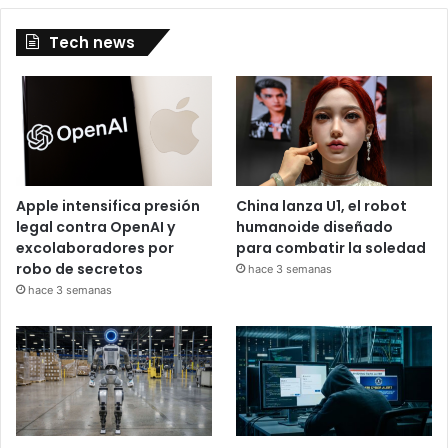
Tech news
Apple intensifica presión
China lanza U1, el robot
legal contra OpenAI y
humanoide diseñado
excolaboradores por
para combatir la soledad
robo de secretos
hace 3 semanas
hace 3 semanas