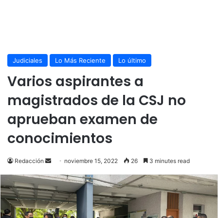
Judiciales
Lo Más Reciente
Lo último
Varios aspirantes a
magistrados de la CSJ no
aprueban examen de
conocimientos
Send
Redacción
noviembre 15, 2022
26
3 minutes read
an
email