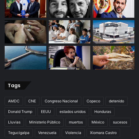
Tags
AMDC
CNE
Congreso Nacional
Copeco
detenido
Donald Trump
EEUU
estados unidos
Honduras
Lluvias
Ministerio Público
muertos
México
sucesos
Tegucigalpa
Venezuela
Violencia
Xiomara Castro