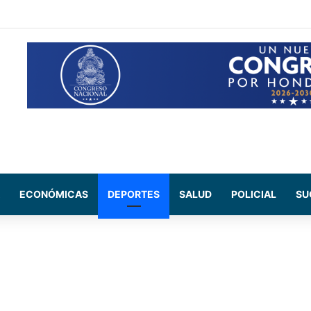
e en instalaciones de la DNVT tras accidente de tránsito
ECONÓMICAS
DEPORTES
SALUD
POLICIAL
SU