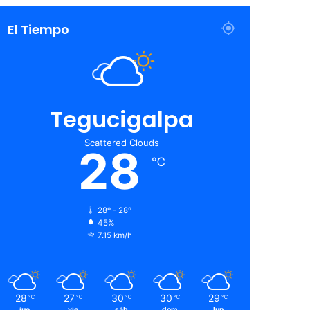
El Tiempo
Tegucigalpa
Scattered Clouds
28
℃
28º - 28º
45%
7.15 km/h
28
27
30
30
29
℃
℃
℃
℃
℃
jue
vie
sáb
dom
lun