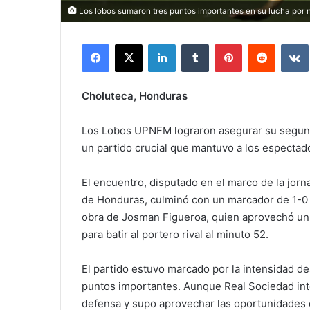
Los lobos sumaron tres puntos importantes en su lucha por 
Facebook
X
LinkedIn
Tumblr
Pinterest
Reddit
Choluteca, Honduras
Los Lobos UPNFM lograron asegurar su segunda
un partido crucial que mantuvo a los espectado
El encuentro, disputado en el marco de la jorn
de Honduras, culminó con un marcador de 1-0 a
obra de Josman Figueroa, quien aprovechó un 
para batir al portero rival al minuto 52.
El partido estuvo marcado por la intensidad d
puntos importantes. Aunque Real Sociedad in
defensa y supo aprovechar las oportunidades 