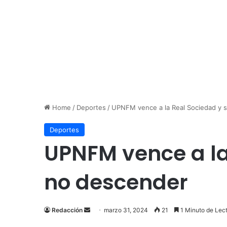
Home
/
Deportes
/
UPNFM vence a la Real Sociedad y 
Deportes
UPNFM vence a la
no descender
Send
Redacción
marzo 31, 2024
21
1 Minuto de Lec
an