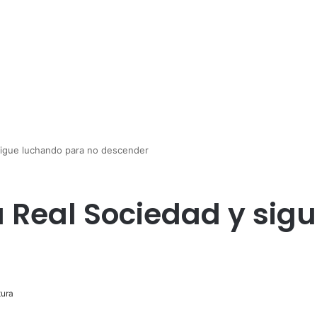
sigue luchando para no descender
 Real Sociedad y sig
tura