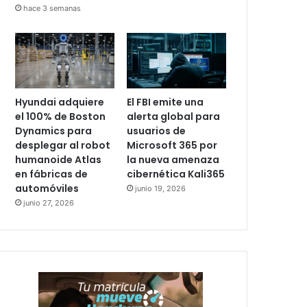
hace 3 semanas
Hyundai adquiere
El FBI emite una
el 100% de Boston
alerta global para
Dynamics para
usuarios de
desplegar al robot
Microsoft 365 por
humanoide Atlas
la nueva amenaza
en fábricas de
cibernética Kali365
automóviles
junio 19, 2026
junio 27, 2026