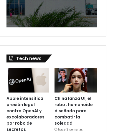
Tech news
Apple intensifica
China lanza U1, el
presión legal
robot humanoide
contra OpenAI y
diseñado para
excolaboradores
combatir la
por robo de
soledad
secretos
hace 3 semanas