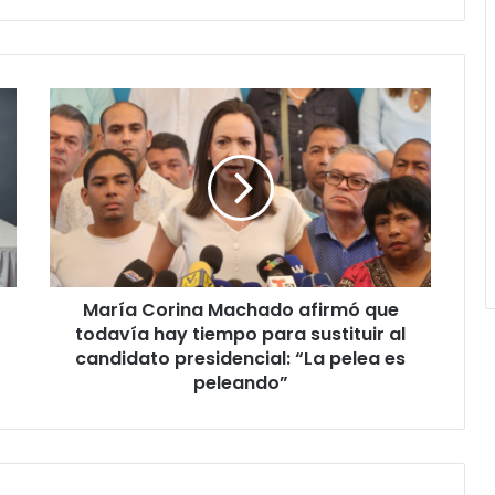
María
Corina
Machado
afirmó
que
todavía
hay
tiempo
para
María Corina Machado afirmó que
sustituir
al
todavía hay tiempo para sustituir al
candidato
candidato presidencial: “La pelea es
presidencial:
peleando”
“La
pelea
es
peleando”