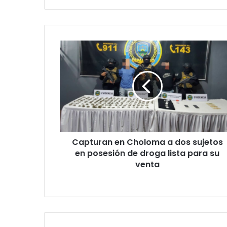
Capturan
en
Choloma
a
dos
sujetos
en
posesión
de
Capturan en Choloma a dos sujetos
droga
lista
en posesión de droga lista para su
para
venta
su
venta