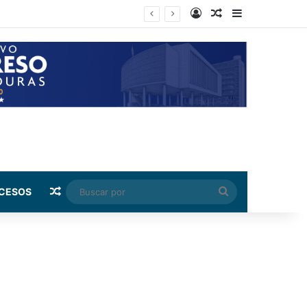
Log In
Random Article
Sidebar
Random Article
Buscar
CESOS
por