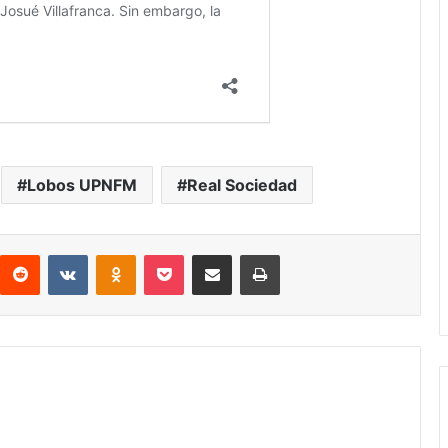
Lobos UPNFM
Real Sociedad
interest
Reddit
VKontakte
Odnoklassniki
Pocket
compartit via email
Print