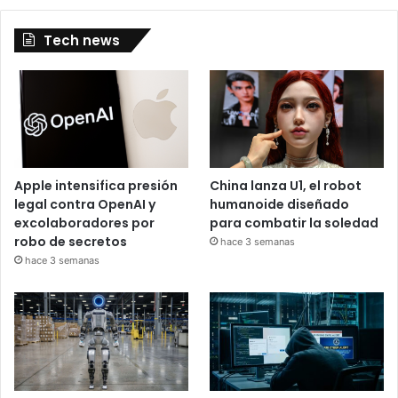
Tech news
Apple intensifica presión
China lanza U1, el robot
legal contra OpenAI y
humanoide diseñado
excolaboradores por
para combatir la soledad
robo de secretos
hace 3 semanas
hace 3 semanas