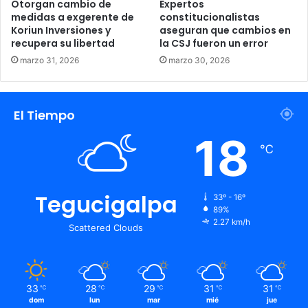
Otorgan cambio de
Expertos
medidas a exgerente de
constitucionalistas
Koriun Inversiones y
aseguran que cambios en
recupera su libertad
la CSJ fueron un error
marzo 31, 2026
marzo 30, 2026
El Tiempo
18
℃
Tegucigalpa
33º - 16º
89%
2.27 km/h
Scattered Clouds
33
28
29
31
31
℃
℃
℃
℃
℃
dom
lun
mar
mié
jue