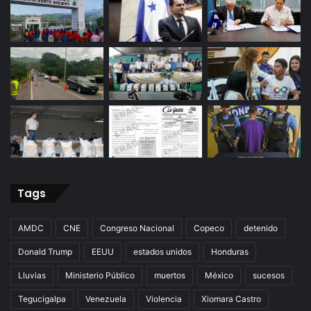
Tags
AMDC
CNE
Congreso Nacional
Copeco
detenido
Donald Trump
EEUU
estados unidos
Honduras
Lluvias
Ministerio Público
muertos
México
sucesos
Tegucigalpa
Venezuela
Violencia
Xiomara Castro