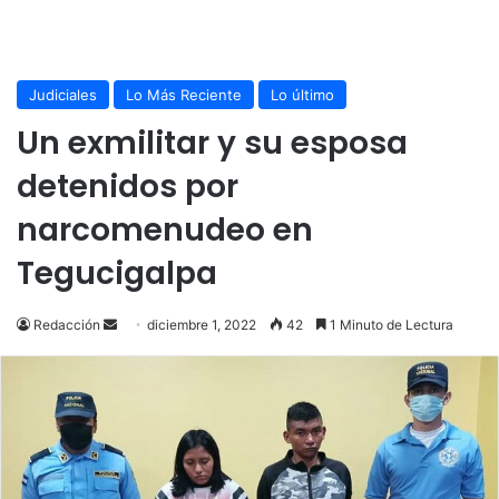
Judiciales
Lo Más Reciente
Lo último
Un exmilitar y su esposa
detenidos por
narcomenudeo en
Tegucigalpa
Send
Redacción
diciembre 1, 2022
42
1 Minuto de Lectura
an
email