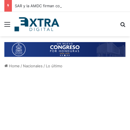
SAR y la AMDC firman convenio de cooperación para el intercambio de información y fortalecimiento tributario
Menu
B
Home
/
Nacionales
/
Lo último