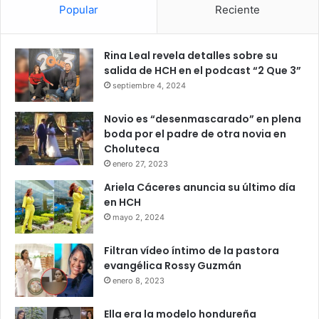
Hutíes lanzaron misil hacia
Popular
Reciente
Israel
Rina Leal revela detalles sobre su
En medio de la tensión regional, los hutíes de Yemen
salida de HCH en el podcast “2 Que 3”
también lanzaron un misil contra territorio israelí, aunque
septiembre 4, 2024
las autoridades aseguraron que fue interceptado sin dejar
víctimas.
Novio es “desenmascarado” en plena
boda por el padre de otra novia en
Choluteca
La situación ocurre mientras continúan los esfuerzos
enero 27, 2023
diplomáticos de Estados Unidos para evitar una guerra
Ariela Cáceres anuncia su último día
regional de mayores proporciones.
en HCH
mayo 2, 2024
Trump reveló incluso que intentó convencer al primer
ministro israelí, Benjamín Netanyahu, de evitar represalias
Filtran vídeo íntimo de la pastora
que pudieran afectar las negociaciones impulsadas por
evangélica Rossy Guzmán
Washington.
enero 8, 2023
Ella era la modelo hondureña
“No tiene más opción que aceptar el acuerdo”, afirmó el