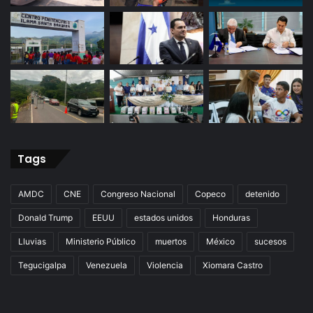
Tags
AMDC
CNE
Congreso Nacional
Copeco
detenido
Donald Trump
EEUU
estados unidos
Honduras
Lluvias
Ministerio Público
muertos
México
sucesos
Tegucigalpa
Venezuela
Violencia
Xiomara Castro