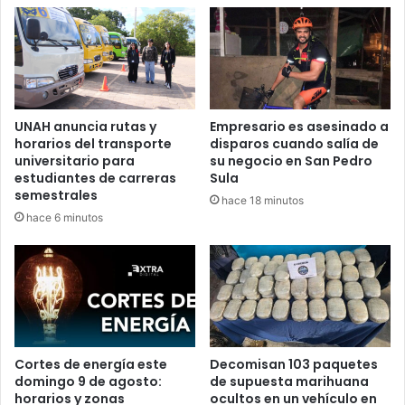
ataques si Israel vuelve a bombardear el Líbano.
UNAH anuncia rutas y
Empresario es asesinado a
horarios del transporte
disparos cuando salía de
#URGENTE
| Fuego en el centro
universitario para
su negocio en San Pedro
de Irán después de una serie de
estudiantes de carreras
Sula
semestrales
hace 18 minutos
ataques aéreos de las FDI
hace 6 minutos
israelíes. Las agencias de noticias
ligadas al régimen confirman las
explosiones.
pic.twitter.com/QYrTLOsMcQ
Cortes de energía este
Decomisan 103 paquetes
— Mundo en Conflicto
domingo 9 de agosto:
de supuesta marihuana
(@MundoEConflicto)
June 8, 2026
horarios y zonas
ocultos en un vehículo en