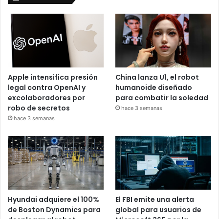
Apple intensifica presión
China lanza U1, el robot
legal contra OpenAI y
humanoide diseñado
excolaboradores por
para combatir la soledad
robo de secretos
hace 3 semanas
hace 3 semanas
Hyundai adquiere el 100%
El FBI emite una alerta
de Boston Dynamics para
global para usuarios de