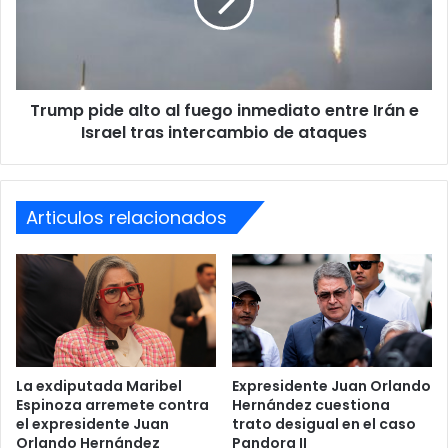
fuego
inmediato
entre
Irán
e
Trump pide alto al fuego inmediato entre Irán e
Israel
tras
Israel tras intercambio de ataques
intercambio
de
ataques
Articulos relacionados
Niegan solicitud de dinero
sobrante
La exdiputada Maribel
Expresidente Juan Orlando
El Partido Liberal afirmó además que Salvador Nasralla
Espinoza arremete contra
Hernández cuestiona
nunca solicitó la entrega de recursos sobrantes ni recibió
el expresidente Juan
trato desigual en el caso
Orlando Hernández
Pandora II
negativa alguna relacionada con aportes económicos.