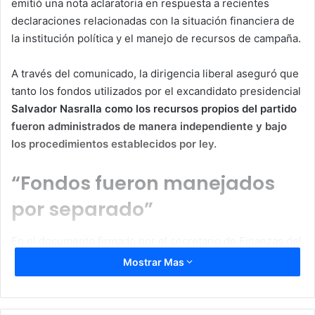
emitió una nota aclaratoria en respuesta a recientes
declaraciones relacionadas con la situación financiera de
la institución política y el manejo de recursos de campaña.
A través del comunicado, la dirigencia liberal aseguró que
tanto los fondos utilizados por el excandidato presidencial
Salvador Nasralla como los recursos propios del partido
fueron administrados de manera independiente y bajo
los procedimientos establecidos por ley.
“Fondos fueron manejados
por separado”
En el documento firmado por el secretario de Finanzas del
Partido Liberal, Allan Ramos, se señala que cada
Mostrar Mas
estructura presentó sus respectivas liquidaciones ante las
entidades correspondientes.