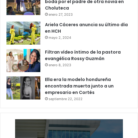
boda por el padre de otra novia en
Choluteca
enero 27, 2023
Finalmente, la dirigencia liberal reiteró su compromiso con
la transparencia, la legalidad y el correcto manejo de los
Ariela Cáceres anuncia su último día
recursos del partido.
en HCH
mayo 2, 2024
Fondos
Partido Liberal
Filtran vídeo íntimo de la pastora
evangélica Rossy Guzmán
Salvador Nasralla
enero 8, 2023
Ella era la modelo hondureña
encontrada muerta junto a un
empresario en Cortés
septiembre 22, 2022