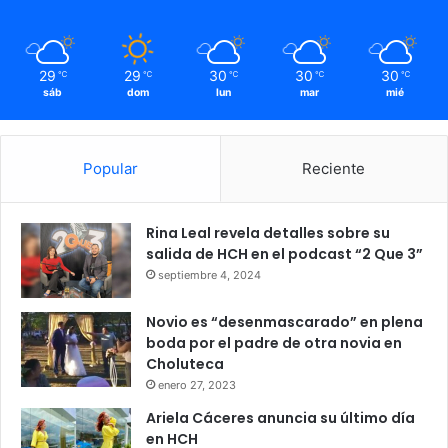
29
29
30
30
30
℃
℃
℃
℃
℃
sáb
dom
lun
mar
mié
Popular
Reciente
Rina Leal revela detalles sobre su
salida de HCH en el podcast “2 Que 3”
septiembre 4, 2024
Novio es “desenmascarado” en plena
boda por el padre de otra novia en
Choluteca
enero 27, 2023
Ariela Cáceres anuncia su último día
en HCH