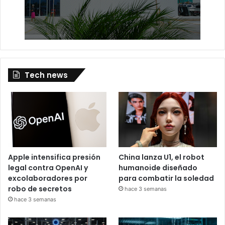
Tech news
Apple intensifica presión
China lanza U1, el robot
legal contra OpenAI y
humanoide diseñado
excolaboradores por
para combatir la soledad
robo de secretos
hace 3 semanas
hace 3 semanas