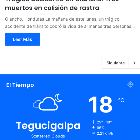
muertos en colisión de rastra
Olancho, Honduras La mañana de este lunes, un trágico
accidente de tránsito cobró la vida de al menos tres personas…
Leer Más
Siguiente
El Tiempo
18
℃
Tegucigalpa
29º - 18º
95%
2.21 km/h
Scattered Clouds