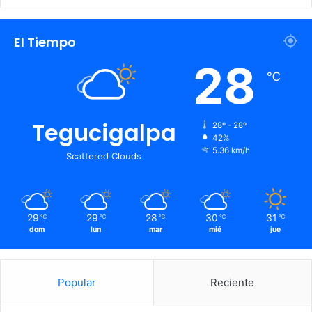
El Tiempo
28
℃
Tegucigalpa
28º - 28º
42%
5.36 km/h
Scattered Clouds
29
29
28
30
31
℃
℃
℃
℃
℃
dom
lun
mar
mié
jue
Popular
Reciente