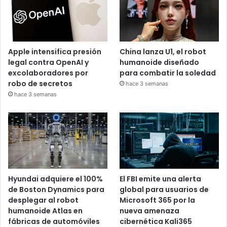
Apple intensifica presión
China lanza U1, el robot
legal contra OpenAI y
humanoide diseñado
excolaboradores por
para combatir la soledad
robo de secretos
hace 3 semanas
hace 3 semanas
Hyundai adquiere el 100%
El FBI emite una alerta
de Boston Dynamics para
global para usuarios de
desplegar al robot
Microsoft 365 por la
humanoide Atlas en
nueva amenaza
fábricas de automóviles
cibernética Kali365