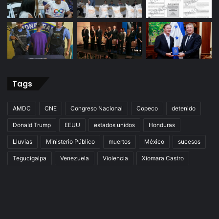
Tags
AMDC
CNE
Congreso Nacional
Copeco
detenido
Donald Trump
EEUU
estados unidos
Honduras
Lluvias
Ministerio Público
muertos
México
sucesos
Tegucigalpa
Venezuela
Violencia
Xiomara Castro