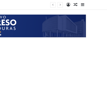
Log In
Random Article
Sidebar