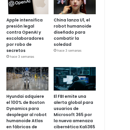
Apple intensifica
China lanza U1, el
presión legal
robot humanoide
contra OpenAI y
diseñado para
excolaboradores
combatir la
por robo de
soledad
secretos
hace 3 semanas
hace 3 semanas
Hyundai adquiere
El FBI emite una
el 100% de Boston
alerta global para
Dynamics para
usuarios de
desplegar al robot
Microsoft 365 por
humanoide Atlas
la nueva amenaza
en fábricas de
cibernética Kali365