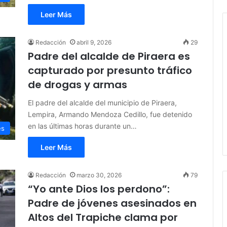
Leer Más
Redacción
abril 9, 2026
29
Padre del alcalde de Piraera es
capturado por presunto tráfico
de drogas y armas
El padre del alcalde del municipio de Piraera,
Lempira, Armando Mendoza Cedillo, fue detenido
en las últimas horas durante un…
es
Leer Más
Redacción
marzo 30, 2026
79
“Yo ante Dios los perdono”:
Padre de jóvenes asesinados en
Altos del Trapiche clama por