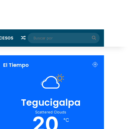
Random Article
Buscar
CESOS
por
El Tiempo
Tegucigalpa
Scattered Clouds
20
℃