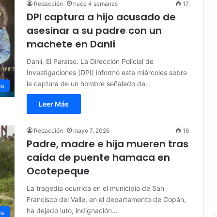
Redacción
hace 4 semanas
17
DPI captura a hijo acusado de
asesinar a su padre con un
machete en Danlí
Danlí, El Paraíso. La Dirección Policial de
Investigaciones (DPI) informó este miércoles sobre
la captura de un hombre señalado de…
es
Leer Más
Redacción
mayo 7, 2026
16
Padre, madre e hija mueren tras
caída de puente hamaca en
Ocotepeque
La tragedia ocurrida en el municipio de San
Francisco del Valle, en el departamento de Copán,
ha dejado luto, indignación…
es