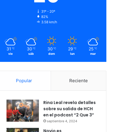
31º - 20º
82%
3.58 km/h
31
30
30
29
25
℃
℃
℃
℃
℃
vie
sáb
dom
lun
mar
Popular
Reciente
Rina Leal revela detalles
sobre su salida de HCH
en el podcast “2 Que 3”
septiembre 4, 2024
Novio es