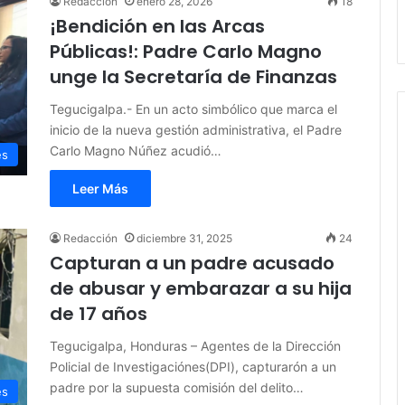
Redacción
enero 28, 2026
18
¡Bendición en las Arcas
Públicas!: Padre Carlo Magno
unge la Secretaría de Finanzas
Tegucigalpa.- En un acto simbólico que marca el
inicio de la nueva gestión administrativa, el Padre
Carlo Magno Núñez acudió…
es
Leer Más
Redacción
diciembre 31, 2025
24
Capturan a un padre acusado
de abusar y embarazar a su hija
de 17 años
Tegucigalpa, Honduras – Agentes de la Dirección
Policial de Investigaciónes(DPI), capturarón a un
padre por la supuesta comisión del delito…
es