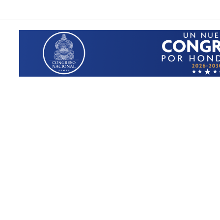
 en Tegucigalpa: autoridades analizan elevar la emergencia a alerta roja