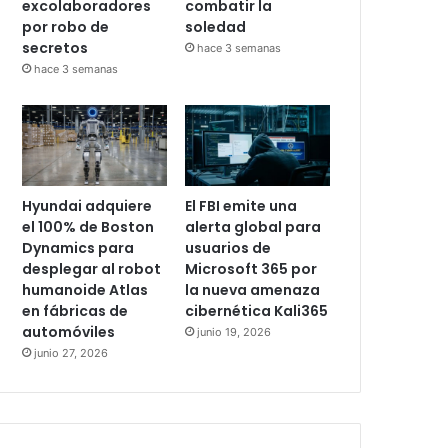
excolaboradores
combatir la
por robo de
soledad
secretos
hace 3 semanas
hace 3 semanas
Hyundai adquiere
El FBI emite una
el 100% de Boston
alerta global para
Dynamics para
usuarios de
desplegar al robot
Microsoft 365 por
humanoide Atlas
la nueva amenaza
en fábricas de
cibernética Kali365
automóviles
junio 19, 2026
junio 27, 2026