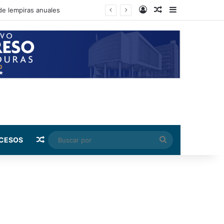
Log In
Random Article
Sidebar
de lempiras anuales
Random Article
Buscar
CESOS
por