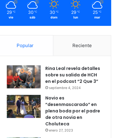
29
30
30
29
25
℃
℃
℃
℃
℃
vie
sáb
dom
lun
mar
Popular
Reciente
Rina Leal revela detalles
sobre su salida de HCH
en el podcast “2 Que 3”
septiembre 4, 2024
Novio es
“desenmascarado” en
plena boda por el padre
de otra novia en
Choluteca
enero 27, 2023