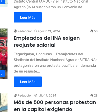
Distrito Central (AMDC) y el Instituto Nacional
es
Agrario (INA) suscribieron un Convenio de…
Leer Más
Redacción
agosto 21, 2024
58
Empleados del INA exigen
reajuste salarial
Tegucigalpa, Honduras – Trabajadores del
Sindicato del Instituto Nacional Agrario (SITRAINA)
protagonizaron una protesta pacífica en demanda
de un reajuste…
es
Leer Más
Redacción
julio 17, 2024
28
Más de 500 personas protestan
en la capital exigiendo