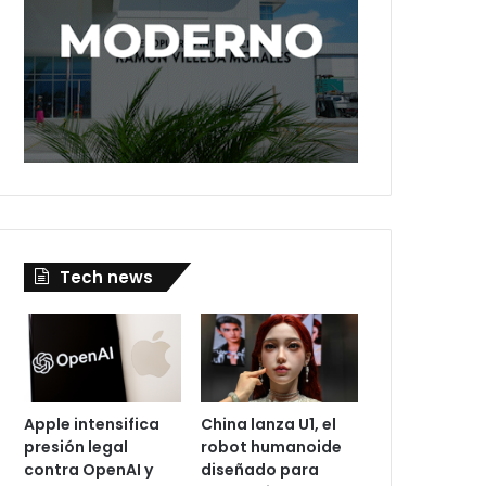
Tech news
Apple intensifica
China lanza U1, el
presión legal
robot humanoide
contra OpenAI y
diseñado para