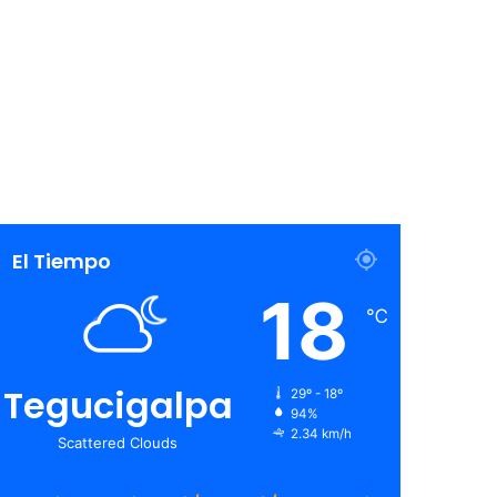
El Tiempo
18
℃
Tegucigalpa
29º - 18º
94%
2.34 km/h
Scattered Clouds