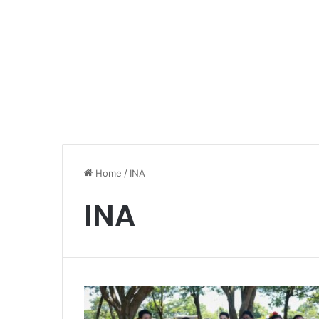
Home
/
INA
INA