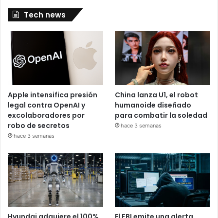
Tech news
Apple intensifica presión
China lanza U1, el robot
legal contra OpenAI y
humanoide diseñado
excolaboradores por
para combatir la soledad
robo de secretos
hace 3 semanas
hace 3 semanas
Hyundai adquiere el 100%
El FBI emite una alerta