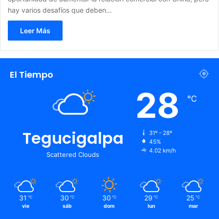
hay varios desafíos que deben…
Leer Más
El Tiempo
28
℃
Tegucigalpa
31º - 28º
45%
4.02 km/h
Scattered Clouds
31
30
30
29
25
℃
℃
℃
℃
℃
vie
sáb
dom
lun
mar