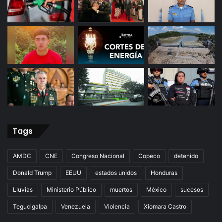
Tags
AMDC
CNE
Congreso Nacional
Copeco
detenido
Donald Trump
EEUU
estados unidos
Honduras
Lluvias
Ministerio Público
muertos
México
sucesos
Tegucigalpa
Venezuela
Violencia
Xiomara Castro