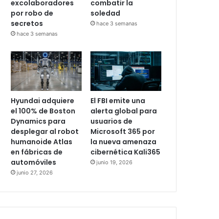
excolaboradores
combatir la
por robo de
soledad
secretos
hace 3 semanas
hace 3 semanas
Hyundai adquiere
El FBI emite una
el 100% de Boston
alerta global para
Dynamics para
usuarios de
desplegar al robot
Microsoft 365 por
humanoide Atlas
la nueva amenaza
en fábricas de
cibernética Kali365
automóviles
junio 19, 2026
junio 27, 2026