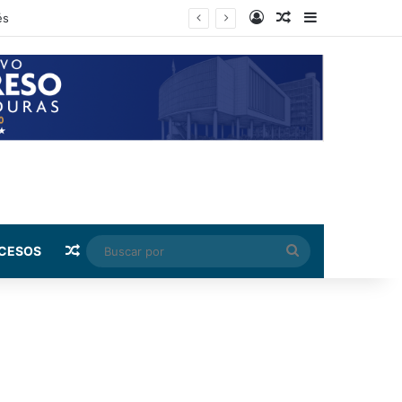
Log In
Random Article
Sidebar
ndez
Random Article
Buscar
CESOS
por