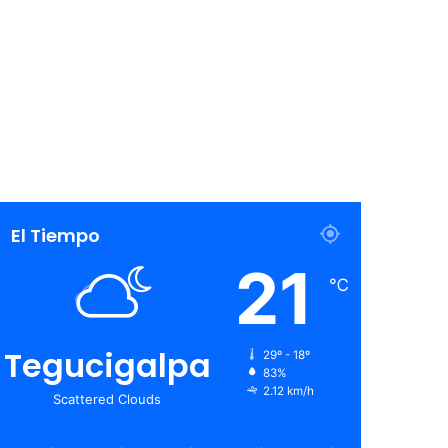
El Tiempo
21
℃
Tegucigalpa
29º - 18º
83%
2.12 km/h
Scattered Clouds