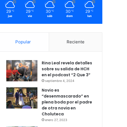
29
29
30
30
29
℃
℃
℃
℃
℃
jue
vie
sáb
dom
lun
Popular
Reciente
Rina Leal revela detalles
sobre su salida de HCH
en el podcast “2 Que 3”
septiembre 4, 2024
Novio es
“desenmascarado” en
plena boda por el padre
de otra novia en
Choluteca
enero 27, 2023