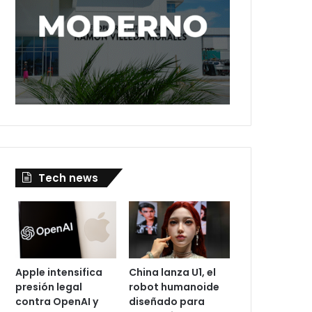
Tech news
Apple intensifica
China lanza U1, el
presión legal
robot humanoide
contra OpenAI y
diseñado para