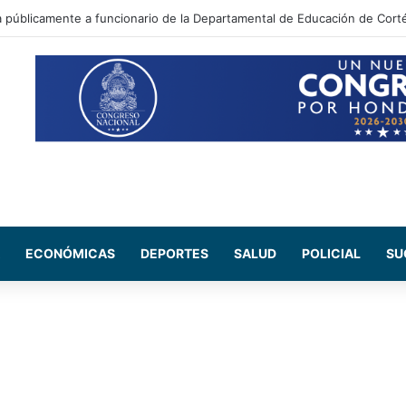
 Maribel Espinoza arremete contra el expresidente Juan Orlando Herná
ECONÓMICAS
DEPORTES
SALUD
POLICIAL
SU