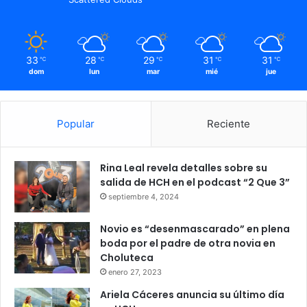
33
28
29
31
31
℃
℃
℃
℃
℃
dom
lun
mar
mié
jue
Popular
Reciente
Rina Leal revela detalles sobre su
salida de HCH en el podcast “2 Que 3”
septiembre 4, 2024
Novio es “desenmascarado” en plena
boda por el padre de otra novia en
Choluteca
enero 27, 2023
Ariela Cáceres anuncia su último día