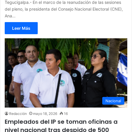
Tegucigalpa.- En el marco de la reanudación de las sesiones
del pleno, la presidenta del Consejo Nacional Electoral (CNE),
Ana…
Leer Más
Nacional
Redacción
mayo 18, 2026
16
Empleados del IP se toman oficinas a
nivel nacional tras despido de 500