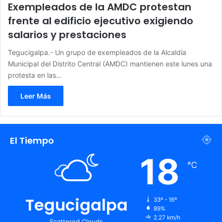
Exempleados de la AMDC protestan
frente al edificio ejecutivo exigiendo
salarios y prestaciones
Tegucigalpa.- Un grupo de exempleados de la Alcaldía
Municipal del Distrito Central (AMDC) mantienen este lunes una
protesta en las…
Leer Más
El Tiempo
18
℃
Tegucigalpa
33º - 16º
89%
2.27 km/h
Scattered Clouds