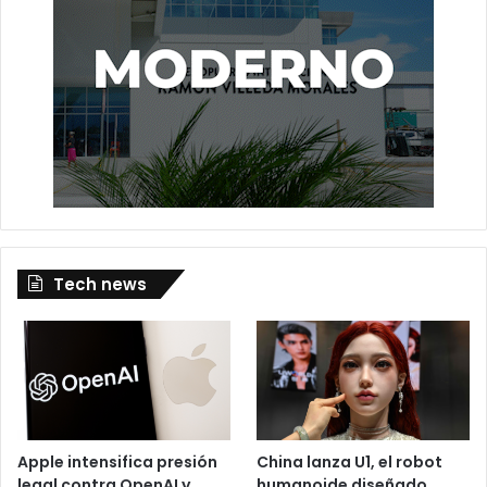
Tech news
Apple intensifica presión
China lanza U1, el robot
legal contra OpenAI y
humanoide diseñado