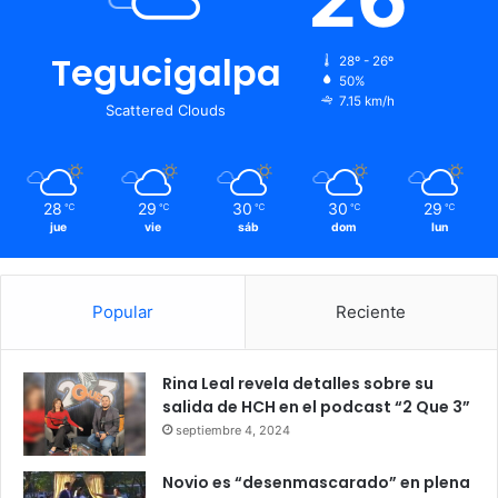
Tegucigalpa
28º - 26º
50%
7.15 km/h
Scattered Clouds
28
29
30
30
29
℃
℃
℃
℃
℃
jue
vie
sáb
dom
lun
Popular
Reciente
Rina Leal revela detalles sobre su
salida de HCH en el podcast “2 Que 3”
CMH
exigencias
Presión
septiembre 4, 2024
protestas
Novio es “desenmascarado” en plena