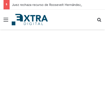
Juez rechaza recurso de Roosevelt Hernández y mantiene proceso penal en su contra
Menu
B