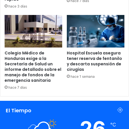
hace 7 días
que, de no recibirse una convocatoria oficial desde la
hace 3 días
Presidencia de la República en las próximas horas, las
medidas de presión se radicalizarán con cierres de calles
en otras ciudades importantes del país.
Mira también:
Colegio Médico de
Hospital Escuela asegura
Honduras exige a la
tener reserva de fentanilo
Secretaría de Salud un
y descarta suspensión de
informe detallado sobre el
cirugías
manejo de fondos de la
hace 1 semana
emergencia sanitaria
hace 7 días
El Tiempo
26
℃