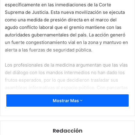
específicamente en las inmediaciones de la Corte
Suprema de Justicia. Esta nueva movilización se ejecuta
como una medida de presión directa en el marco del
agudo conflicto laboral que el gremio mantiene con las
autoridades gubernamentales del país. La acción generó
un fuerte congestionamiento vial en la zona y mantuvo en
alerta a las fuerzas de seguridad pública.
Los profesionales de la medicina argumentan que las vías
del diálogo con los mandos intermedios no han dado los
frutos esperados, por lo que decidieron trasladar sus
asambleas informativas al espacio público. Con pancartas
y consignas, los manifestantes reiteraron que el abandono
Mostrar Mas
presupuestario del sector salud afecta tanto la estabilidad
de los trabajadores como la calidad de atención que recibe
la población hondureña.
Redacción
Exigencia de reunión de alto nivel y