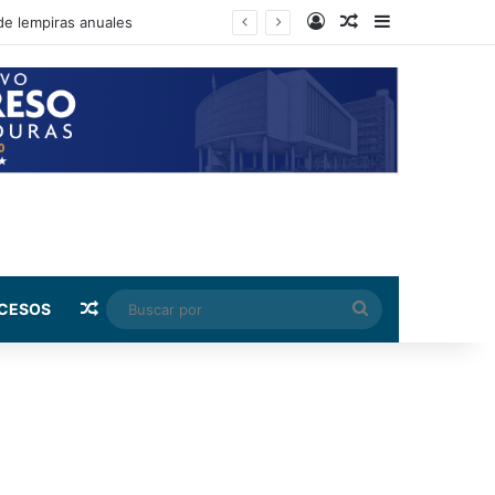
Log In
Random Article
Sidebar
de lempiras anuales
Random Article
Buscar
CESOS
por