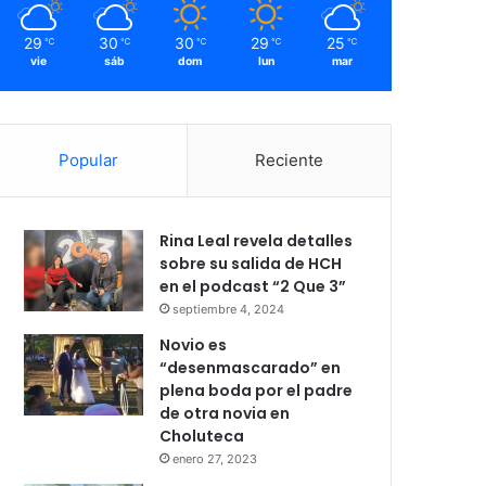
29
30
30
29
25
℃
℃
℃
℃
℃
vie
sáb
dom
lun
mar
Popular
Reciente
Rina Leal revela detalles
sobre su salida de HCH
en el podcast “2 Que 3”
septiembre 4, 2024
Novio es
“desenmascarado” en
plena boda por el padre
de otra novia en
Choluteca
enero 27, 2023