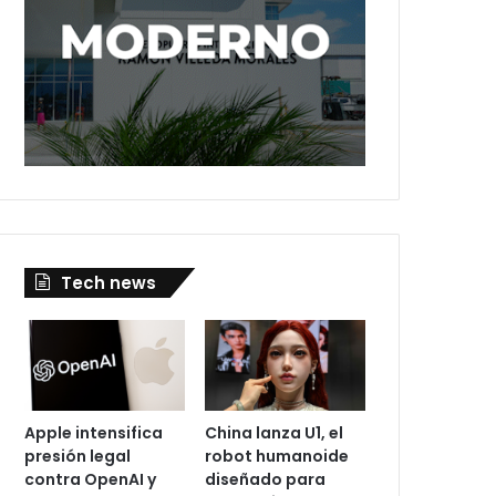
Tech news
Apple intensifica
China lanza U1, el
presión legal
robot humanoide
contra OpenAI y
diseñado para