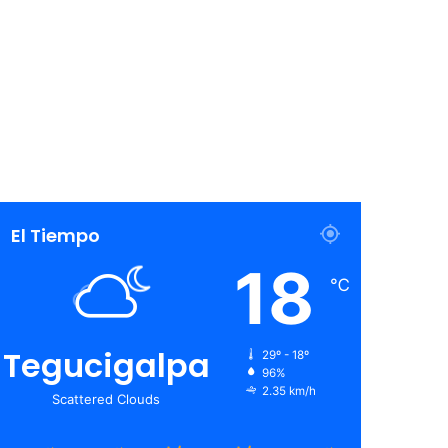
El Tiempo
18
℃
Tegucigalpa
29º - 18º
96%
2.35 km/h
Scattered Clouds