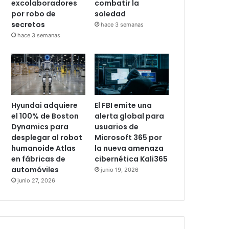
excolaboradores
combatir la
por robo de
soledad
secretos
hace 3 semanas
hace 3 semanas
Hyundai adquiere
El FBI emite una
el 100% de Boston
alerta global para
Dynamics para
usuarios de
desplegar al robot
Microsoft 365 por
humanoide Atlas
la nueva amenaza
en fábricas de
cibernética Kali365
automóviles
junio 19, 2026
junio 27, 2026