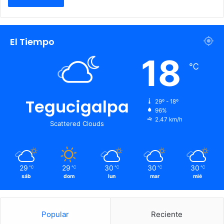
El Tiempo
18
℃
Tegucigalpa
29º - 18º
96%
2.47 km/h
Scattered Clouds
29
29
30
30
30
℃
℃
℃
℃
℃
sáb
dom
lun
mar
mié
Popular
Reciente