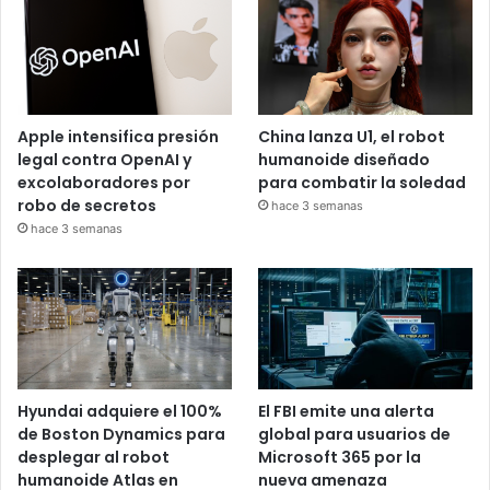
Apple intensifica presión
China lanza U1, el robot
legal contra OpenAI y
humanoide diseñado
excolaboradores por
para combatir la soledad
robo de secretos
hace 3 semanas
hace 3 semanas
Hyundai adquiere el 100%
El FBI emite una alerta
de Boston Dynamics para
global para usuarios de
desplegar al robot
Microsoft 365 por la
humanoide Atlas en
nueva amenaza