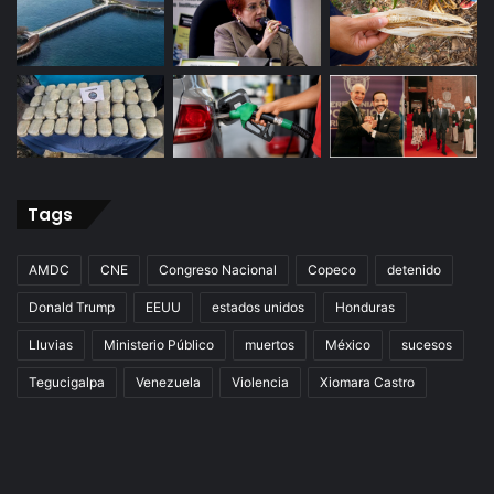
Tags
AMDC
CNE
Congreso Nacional
Copeco
detenido
Donald Trump
EEUU
estados unidos
Honduras
Lluvias
Ministerio Público
muertos
México
sucesos
Tegucigalpa
Venezuela
Violencia
Xiomara Castro