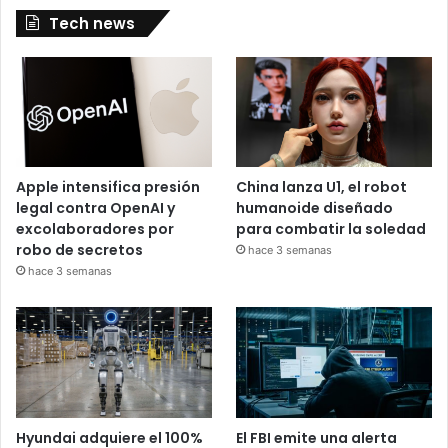
Tech news
Apple intensifica presión
China lanza U1, el robot
legal contra OpenAI y
humanoide diseñado
excolaboradores por
para combatir la soledad
robo de secretos
hace 3 semanas
hace 3 semanas
Hyundai adquiere el 100%
El FBI emite una alerta