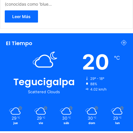
(conocidas como ‘blue…
Leer Más
El Tiempo
20
℃
Tegucigalpa
29º - 18º
88%
4.02 km/h
Scattered Clouds
29
29
30
30
29
℃
℃
℃
℃
℃
jue
vie
sáb
dom
lun