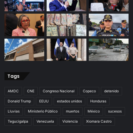
Tags
AMDC
CNE
Congreso Nacional
Copeco
detenido
Donald Trump
EEUU
estados unidos
Honduras
Lluvias
Ministerio Público
muertos
México
sucesos
Tegucigalpa
Venezuela
Violencia
Xiomara Castro