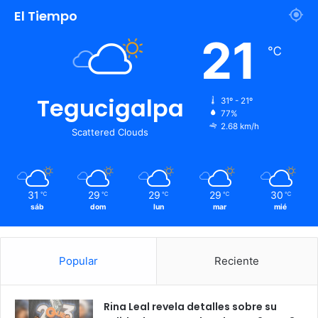
El Tiempo
21
℃
Tegucigalpa
31º - 21º
77%
2.68 km/h
Scattered Clouds
31
29
29
29
30
℃
℃
℃
℃
℃
sáb
dom
lun
mar
mié
Popular
Reciente
Rina Leal revela detalles sobre su