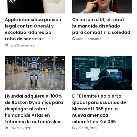
Apple intensifica presión
China lanza U1, el robot
legal contra OpenAI y
humanoide diseñado
excolaboradores por
para combatir la soledad
robo de secretos
hace 3 semanas
hace 3 semanas
Hyundai adquiere el 100%
El FBI emite una alerta
de Boston Dynamics para
global para usuarios de
desplegar al robot
Microsoft 365 por la
humanoide Atlas en
nueva amenaza
fábricas de automóviles
cibernética Kali365
junio 27, 2026
junio 19, 2026