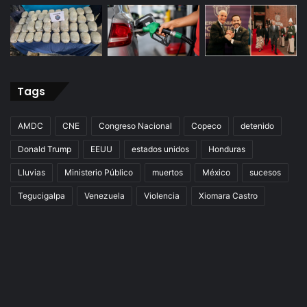
Tags
AMDC
CNE
Congreso Nacional
Copeco
detenido
Donald Trump
EEUU
estados unidos
Honduras
Lluvias
Ministerio Público
muertos
México
sucesos
Tegucigalpa
Venezuela
Violencia
Xiomara Castro