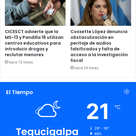
nuevo rango para evitar cargos por mora o la
interrupción del suministro.
CICESCT advierte que la
Cossette López denuncia
MS-13 y Pandilla 18 utilizan
obstaculización en
centros educativos para
peritaje de audios
introducir drogas y
falsificados y falta de
reclutar menores
acceso a la investigación
fiscal
hace 13 horas
hace 14 horas
El Tiempo
21
℃
Tegucigalpa
29º - 18º
88%