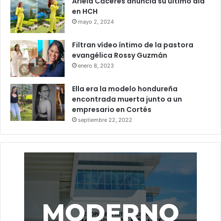
Ariela Cáceres anuncia su último día
en HCH
mayo 2, 2024
15 Dias para pagar
CREE
ENEE
Filtran vídeo íntimo de la pastora
Energia Electrica
pago electrónico
evangélica Rossy Guzmán
enero 8, 2023
Ella era la modelo hondureña
encontrada muerta junto a un
empresario en Cortés
septiembre 22, 2022