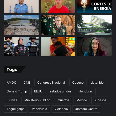
Tags
AMDC
CNE
Congreso Nacional
Copeco
detenido
Donald Trump
EEUU
estados unidos
Honduras
Lluvias
Ministerio Público
muertos
México
sucesos
Tegucigalpa
Venezuela
Violencia
Xiomara Castro