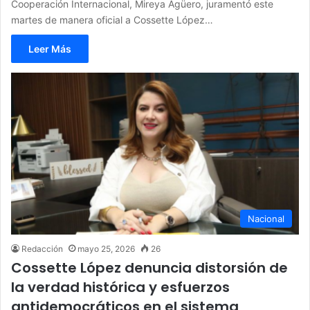
Cooperación Internacional, Mireya Agüero, juramentó este
martes de manera oficial a Cossette López…
Leer Más
Nacional
Redacción
mayo 25, 2026
26
Cossette López denuncia distorsión de
la verdad histórica y esfuerzos
antidemocráticos en el sistema