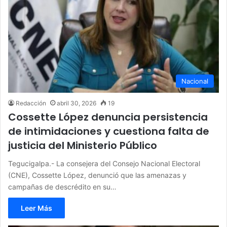
Nacional
Redacción
abril 30, 2026
19
Cossette López denuncia persistencia
de intimidaciones y cuestiona falta de
justicia del Ministerio Público
Tegucigalpa.- La consejera del Consejo Nacional Electoral
(CNE), Cossette López, denunció que las amenazas y
campañas de descrédito en su…
Leer Más