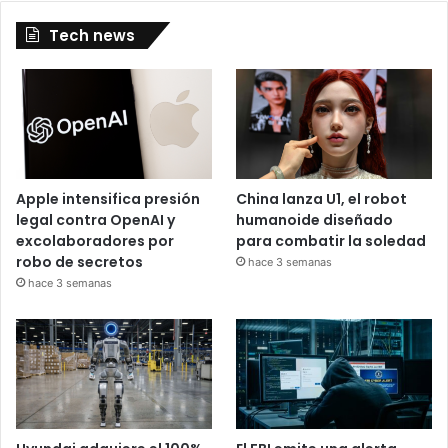
Tech news
Apple intensifica presión
China lanza U1, el robot
legal contra OpenAI y
humanoide diseñado
excolaboradores por
para combatir la soledad
robo de secretos
hace 3 semanas
hace 3 semanas