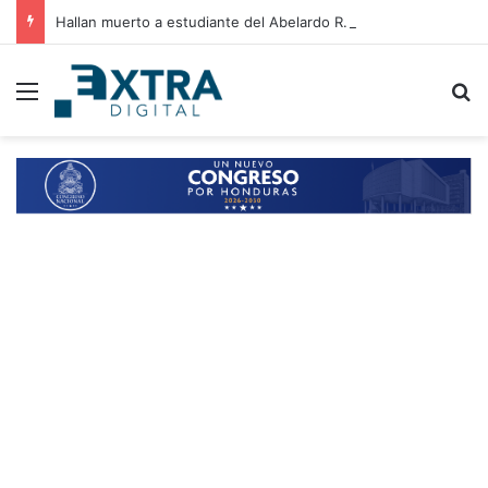
Hallan muerto a estudiante del Abelardo R. Fortín tras desaparecer al salir de clases
Menu
B