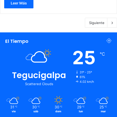
Leer Más
Siguiente
El Tiempo
25
℃
Tegucigalpa
31º - 25º
61%
4.02 km/h
Scattered Clouds
31
30
30
29
25
℃
℃
℃
℃
℃
vie
sáb
dom
lun
mar