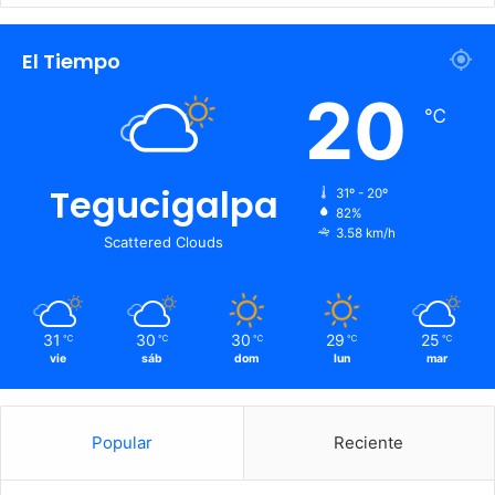
El Tiempo
20
℃
Tegucigalpa
31º - 20º
82%
3.58 km/h
Scattered Clouds
31
30
30
29
25
℃
℃
℃
℃
℃
vie
sáb
dom
lun
mar
Popular
Reciente