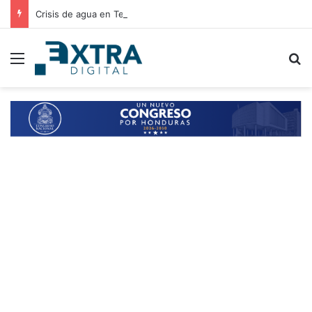
Crisis de agua en Tegucigalpa: autoridades analizan elevar la emergencia a alerta roja
Menu
B