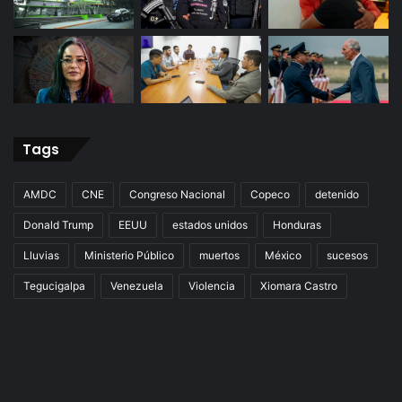
Tags
AMDC
CNE
Congreso Nacional
Copeco
detenido
Donald Trump
EEUU
estados unidos
Honduras
Lluvias
Ministerio Público
muertos
México
sucesos
Tegucigalpa
Venezuela
Violencia
Xiomara Castro