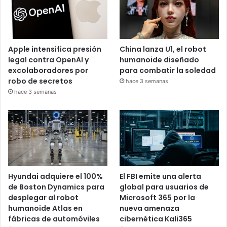
Apple intensifica presión
China lanza U1, el robot
legal contra OpenAI y
humanoide diseñado
excolaboradores por
para combatir la soledad
robo de secretos
hace 3 semanas
hace 3 semanas
Hyundai adquiere el 100%
El FBI emite una alerta
de Boston Dynamics para
global para usuarios de
desplegar al robot
Microsoft 365 por la
humanoide Atlas en
nueva amenaza
fábricas de automóviles
cibernética Kali365