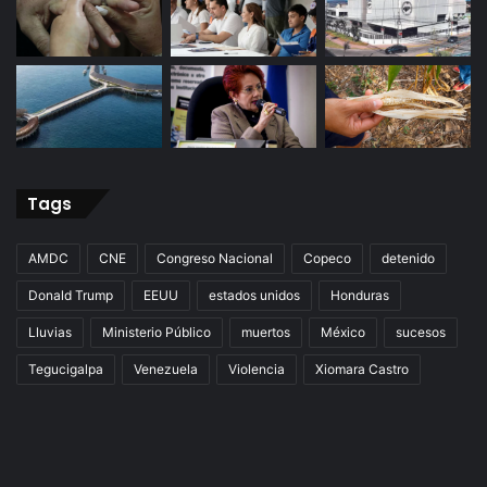
Tags
AMDC
CNE
Congreso Nacional
Copeco
detenido
Donald Trump
EEUU
estados unidos
Honduras
Lluvias
Ministerio Público
muertos
México
sucesos
Tegucigalpa
Venezuela
Violencia
Xiomara Castro