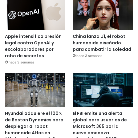
Apple intensifica presión
China lanza U1, el robot
legal contra OpenAI y
humanoide diseñado
excolaboradores por
para combatir la soledad
robo de secretos
hace 3 semanas
hace 3 semanas
Hyundai adquiere el 100%
El FBI emite una alerta
de Boston Dynamics para
global para usuarios de
desplegar al robot
Microsoft 365 por la
humanoide Atlas en
nueva amenaza