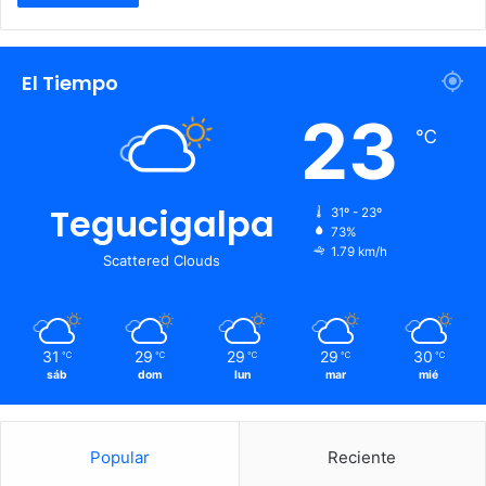
El Tiempo
23
℃
Tegucigalpa
31º - 23º
73%
1.79 km/h
Scattered Clouds
31
29
29
29
30
℃
℃
℃
℃
℃
sáb
dom
lun
mar
mié
Popular
Reciente