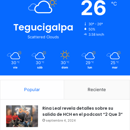
26
℃
Tegucigalpa
30º - 26º
50%
3.58 km/h
Scattered Clouds
30
30
30
29
25
℃
℃
℃
℃
℃
vie
sáb
dom
lun
mar
Popular
Reciente
Rina Leal revela detalles sobre su
salida de HCH en el podcast “2 Que 3”
septiembre 4, 2024