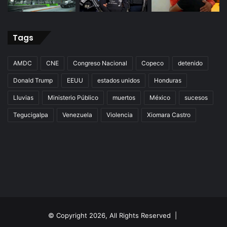
Tags
AMDC
CNE
Congreso Nacional
Copeco
detenido
Donald Trump
EEUU
estados unidos
Honduras
Lluvias
Ministerio Público
muertos
México
sucesos
Tegucigalpa
Venezuela
Violencia
Xiomara Castro
© Copyright 2026, All Rights Reserved |