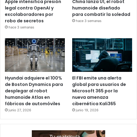
Apple intensifica presión
China lanza U1, el robot
legal contra OpenAI y
humanoide diseñado
excolaboradores por
para combatir la soledad
robo de secretos
hace 3 semanas
hace 3 semanas
Hyundai adquiere el 100%
El FBI emite una alerta
de Boston Dynamics para
global para usuarios de
desplegar al robot
Microsoft 365 por la
humanoide Atlas en
nueva amenaza
fábricas de automóviles
cibernética Kali365
junio 27, 2026
junio 19, 2026