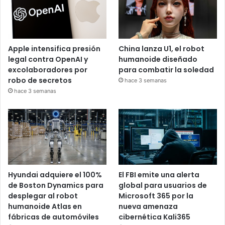
Apple intensifica presión
China lanza U1, el robot
legal contra OpenAI y
humanoide diseñado
excolaboradores por
para combatir la soledad
robo de secretos
hace 3 semanas
hace 3 semanas
Hyundai adquiere el 100%
El FBI emite una alerta
de Boston Dynamics para
global para usuarios de
desplegar al robot
Microsoft 365 por la
humanoide Atlas en
nueva amenaza
fábricas de automóviles
cibernética Kali365