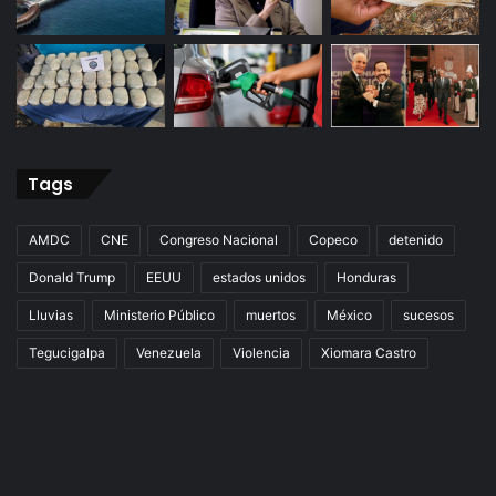
Tags
AMDC
CNE
Congreso Nacional
Copeco
detenido
Donald Trump
EEUU
estados unidos
Honduras
Lluvias
Ministerio Público
muertos
México
sucesos
Tegucigalpa
Venezuela
Violencia
Xiomara Castro