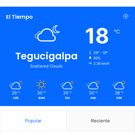
El Tiempo
18
℃
Tegucigalpa
29º - 18º
93%
2.36 km/h
Scattered Clouds
29
30
30
30
28
℃
℃
℃
℃
℃
sáb
dom
lun
mar
mié
Popular
Reciente