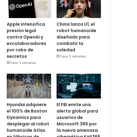
Apple intensifica
China lanza U1, el
presión legal
robot humanoide
contra OpenAI y
diseñado para
excolaboradores
combatir la
por robo de
soledad
secretos
hace 3 semanas
hace 3 semanas
Hyundai adquiere
El FBI emite una
el 100% de Boston
alerta global para
Dynamics para
usuarios de
desplegar al robot
Microsoft 365 por
humanoide Atlas
la nueva amenaza
en fábricas de
cibernética Kali365