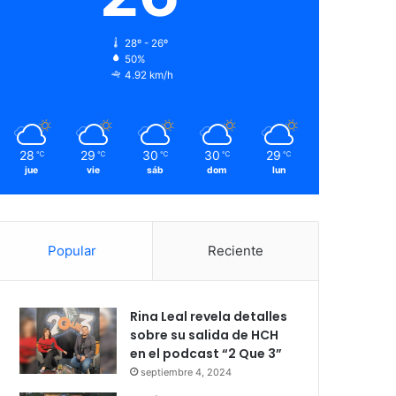
28º - 26º
50%
4.92 km/h
28
29
30
30
29
℃
℃
℃
℃
℃
jue
vie
sáb
dom
lun
Popular
Reciente
Rina Leal revela detalles
sobre su salida de HCH
en el podcast “2 Que 3”
septiembre 4, 2024