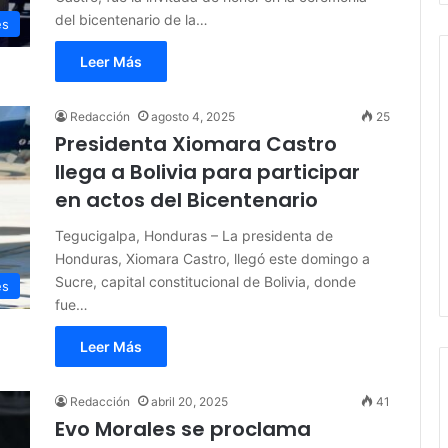
del bicentenario de la…
es
Leer Más
Redacción
agosto 4, 2025
25
Presidenta Xiomara Castro
llega a Bolivia para participar
en actos del Bicentenario
Tegucigalpa, Honduras – La presidenta de
Honduras, Xiomara Castro, llegó este domingo a
Sucre, capital constitucional de Bolivia, donde
es
fue…
Leer Más
Redacción
abril 20, 2025
41
Evo Morales se proclama