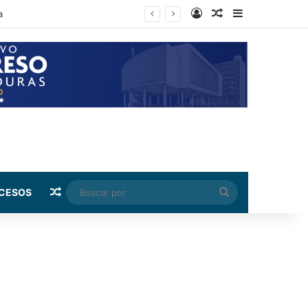
Log In
Random Article
Sidebar
Random Article
Buscar
CESOS
por