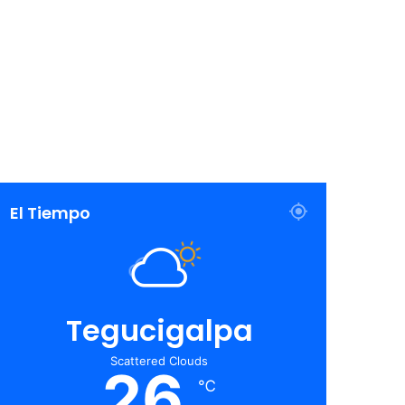
El Tiempo
Tegucigalpa
Scattered Clouds
26
℃