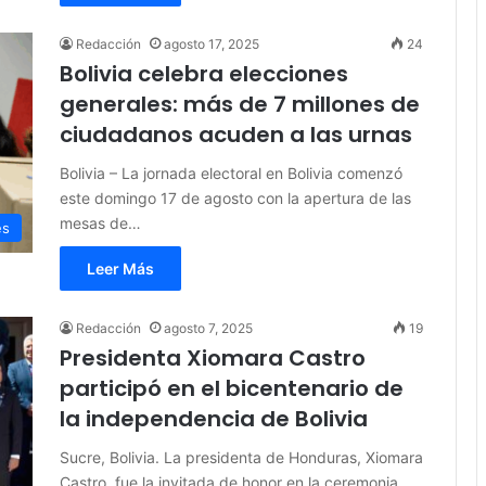
Redacción
agosto 17, 2025
24
Bolivia celebra elecciones
generales: más de 7 millones de
ciudadanos acuden a las urnas
Bolivia – La jornada electoral en Bolivia comenzó
este domingo 17 de agosto con la apertura de las
mesas de…
es
Leer Más
Redacción
agosto 7, 2025
19
Presidenta Xiomara Castro
participó en el bicentenario de
la independencia de Bolivia
Sucre, Bolivia. La presidenta de Honduras, Xiomara
Castro, fue la invitada de honor en la ceremonia