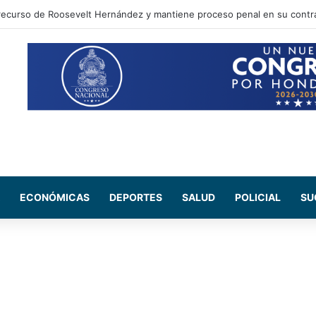
mbradíos con 12 mil plantas de supuesta marihuana en Marale
ECONÓMICAS
DEPORTES
SALUD
POLICIAL
SU