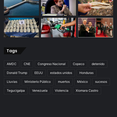
Tags
AMDC
CNE
Congreso Nacional
Copeco
detenido
Donald Trump
EEUU
estados unidos
Honduras
Lluvias
Ministerio Público
muertos
México
sucesos
Tegucigalpa
Venezuela
Violencia
Xiomara Castro