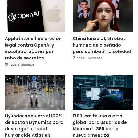
Apple intensifica presión
China lanza U1, el robot
legal contra OpenAI y
humanoide diseñado
excolaboradores por
para combatir la soledad
robo de secretos
hace 3 semanas
hace 3 semanas
Hyundai adquiere el 100%
El FBI emite una alerta
de Boston Dynamics para
global para usuarios de
desplegar al robot
Microsoft 365 por la
humanoide Atlas en
nueva amenaza