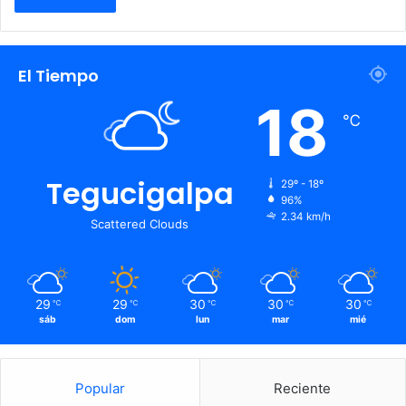
El Tiempo
18
℃
Tegucigalpa
29º - 18º
96%
2.34 km/h
Scattered Clouds
29
29
30
30
30
℃
℃
℃
℃
℃
sáb
dom
lun
mar
mié
Popular
Reciente