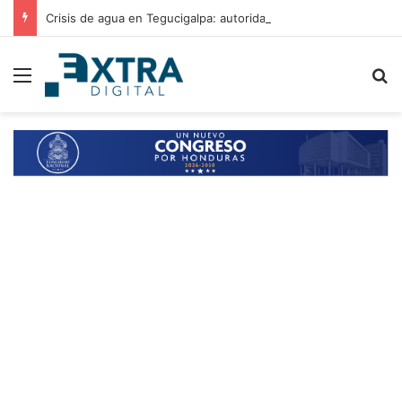
Crisis de agua en Tegucigalpa: autoridades analizan elevar la emergencia a alerta roja
Menu
B