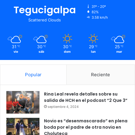
Tegucigalpa
31º - 20º
82%
3.58 km/h
Scattered Clouds
31
30
30
29
25
℃
℃
℃
℃
℃
vie
sáb
dom
lun
mar
Popular
Reciente
Rina Leal revela detalles sobre su
salida de HCH en el podcast “2 Que 3”
septiembre 4, 2024
Novio es “desenmascarado” en plena
boda por el padre de otra novia en
Choluteca