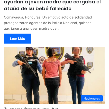
ayudan a joven madre que cargaba el
ataúd de su bebé fallecido
Comayagua, Honduras. Un emotivo acto de solidaridad
protagonizaron agentes de la Policía Nacional, quienes
auxiliaron a una joven madre que…
Leer Más
Nacionales
Redacción
agosto 24, 2025
21