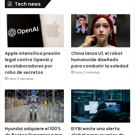
Tech news
Apple intensifica presión
China lanza U1, el robot
legal contra OpenAI y
humanoide diseñado
excolaboradores por
para combatir la soledad
robo de secretos
hace 3 semanas
hace 3 semanas
Hyundai adquiere el 100%
El FBI emite una alerta