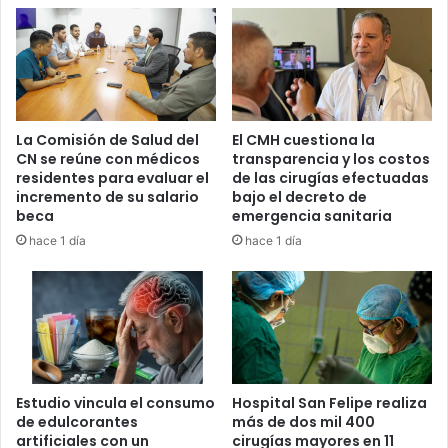
Alerta para viajeros por el Mundial
de Fútbol 2026
La Secretaría de Salud recordó que el sarampión es una
enfermedad viral altamente contagiosa que se transmite
La Comisión de Salud del
El CMH cuestiona la
con facilidad a través de gotas respiratorias al hablar, toser
CN se reúne con médicos
transparencia y los costos
o estornudar. Debido a que el virus puede ocasionar
residentes para evaluar el
de las cirugías efectuadas
incremento de su salario
bajo el decreto de
complicaciones graves en niños pequeños, adultos
beca
emergencia sanitaria
mayores, embarazadas y personas inmunocomprometidas,
hace 1 día
hace 1 día
se ha emitido una alerta especial para los ciudadanos que
planean salir del país.
Las autoridades instaron enfáticamente a los hondureños
que pretenden movilizarse hacia el
Mundial de Fútbol
2026
, así como a quienes viajen a naciones con brotes
activos como Guatemala, México, Estados Unidos y
Estudio vincula el consumo
Hospital San Felipe realiza
de edulcorantes
más de dos mil 400
Canadá, a verificar y completar su esquema de vacunación
artificiales con un
cirugías mayores en 11