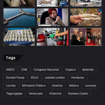
Tags
AMDC
CNE
Congreso Nacional
Copeco
detenido
Donald Trump
EEUU
estados unidos
Honduras
Lluvias
Ministerio Público
muertos
México
sucesos
Tegucigalpa
Venezuela
Violencia
Xiomara Castro