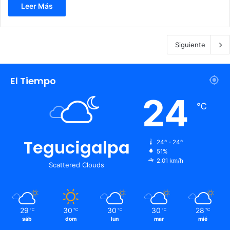
Leer Más
Siguiente
El Tiempo
24
℃
Tegucigalpa
24º - 24º
51%
2.01 km/h
Scattered Clouds
29
30
30
30
28
℃
℃
℃
℃
℃
sáb
dom
lun
mar
mié