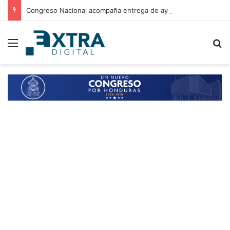
Congreso Nacional acompaña entrega de ayuda humanitaria de Copeco en Alianza
Menu
B