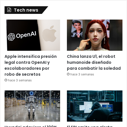
Tech news
Apple intensifica presión
China lanza U1, el robot
legal contra OpenAI y
humanoide diseñado
excolaboradores por
para combatir la soledad
robo de secretos
hace 3 semanas
hace 3 semanas