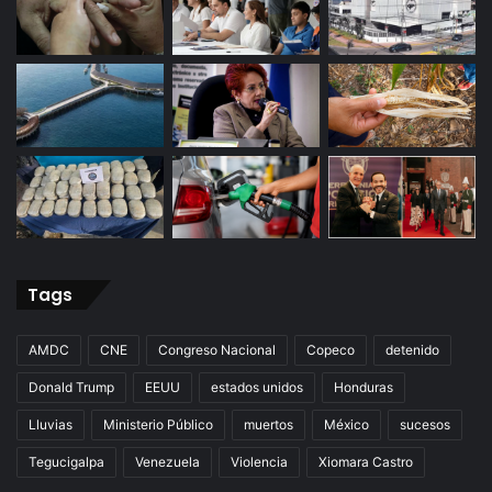
Tags
AMDC
CNE
Congreso Nacional
Copeco
detenido
Donald Trump
EEUU
estados unidos
Honduras
Lluvias
Ministerio Público
muertos
México
sucesos
Tegucigalpa
Venezuela
Violencia
Xiomara Castro