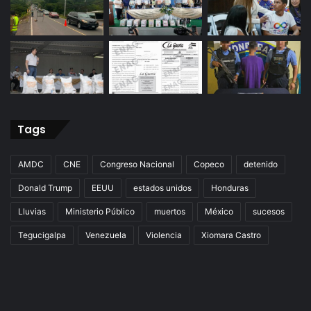
Tags
AMDC
CNE
Congreso Nacional
Copeco
detenido
Donald Trump
EEUU
estados unidos
Honduras
Lluvias
Ministerio Público
muertos
México
sucesos
Tegucigalpa
Venezuela
Violencia
Xiomara Castro