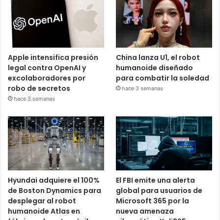
Apple intensifica presión
China lanza U1, el robot
legal contra OpenAI y
humanoide diseñado
excolaboradores por
para combatir la soledad
robo de secretos
hace 3 semanas
hace 3 semanas
Hyundai adquiere el 100%
El FBI emite una alerta
de Boston Dynamics para
global para usuarios de
desplegar al robot
Microsoft 365 por la
humanoide Atlas en
nueva amenaza