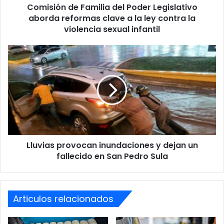
COPECO explicó que los organismos internacionales
Comisión de Familia del Poder Legislativo
a
especializados continúan monitoreando el
la
aborda reformas clave a la ley contra la
comportamiento del fenómeno para actualizar los
ley
violencia sexual infantil
contra
pronósticos conforme avance la temporada ciclónica.
la
Lluvias
violencia
provocan
sexual
inundaciones
infantil
y
dejan
un
#COPECO
INFORMA:
fallecido
en
San
Se forma la primera depresión
Lluvias provocan inundaciones y dejan un
Pedro
Sula
fallecido en San Pedro Sula
tropical en el Pacífico.
Actualización temporada ciclónica
Articulos relacionados
2026 Pacífico