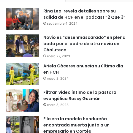
Rina Leal revela detalles sobre su
Los organismos de monitoreo meteorológico han
salida de HCH en el podcast “2 Que 3”
advertido que, aunque algunos pronósticos apuntan a una
septiembre 4, 2024
actividad ciclónica moderada este año, eso no elimina el
riesgo de lluvias intensas, inundaciones y otros
Novio es “desenmascarado” en plena
fenómenos asociados a sistemas tropicales.
boda por el padre de otra novia en
Choluteca
En el caso de Honduras, los efectos indirectos de
enero 27, 2023
tormentas cercanas o sistemas de baja presión suelen
Ariela Cáceres anuncia su último día
provocar fuertes precipitaciones, especialmente en
en HCH
regiones vulnerables del país.
mayo 2, 2024
Filtran vídeo íntimo de la pastora
depresión tropical
evangélica Rossy Guzmán
enero 8, 2023
temporada ciclónica 2026
Ella era la modelo hondureña
encontrada muerta junto a un
empresario en Cortés