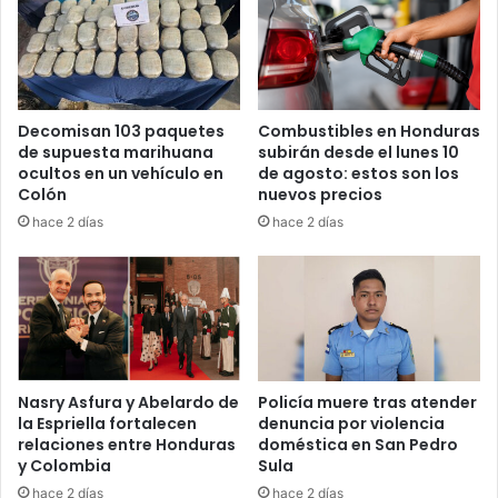
1.
Depresión tropical 1E:
Esta tarde se formó la primera
depresión tropical del Pacífico
Decomisan 103 paquetes
Combustibles en Honduras
Oriental. Ubicada a más de 2,300
de supuesta marihuana
subirán desde el lunes 10
ocultos en un vehículo en
de agosto: estos son los
km de tierra firme, *no…
Colón
nuevos precios
pic.twitter.com/knrSOfhLpB
hace 2 días
hace 2 días
— Secretaría de Gestión de Riesgos y
Contingencias (@copecogob)
June 3, 2026
Otra zona bajo vigilancia en
Nasry Asfura y Abelardo de
Policía muere tras atender
la Espriella fortalecen
denuncia por violencia
el Pacífico
relaciones entre Honduras
doméstica en San Pedro
y Colombia
Sula
Además de la depresión tropical ya formada, las
hace 2 días
hace 2 días