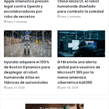
Apple intensifica presión
China lanza U1, el robot
legal contra OpenAI y
humanoide diseñado
excolaboradores por
para combatir la soledad
robo de secretos
hace 3 semanas
hace 3 semanas
Hyundai adquiere el 100%
El FBI emite una alerta
de Boston Dynamics para
global para usuarios de
desplegar al robot
Microsoft 365 por la
humanoide Atlas en
nueva amenaza
fábricas de automóviles
cibernética Kali365
junio 27, 2026
junio 19, 2026