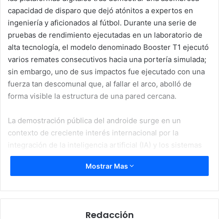
capacidad de disparo que dejó atónitos a expertos en
ingeniería y aficionados al fútbol. Durante una serie de
pruebas de rendimiento ejecutadas en un laboratorio de
alta tecnología, el modelo denominado Booster T1 ejecutó
varios remates consecutivos hacia una portería simulada;
sin embargo, uno de sus impactos fue ejecutado con una
fuerza tan descomunal que, al fallar el arco, abolló de
forma visible la estructura de una pared cercana.
La demostración pública del androide surge en un
contexto de creciente interés internacional por la
integración de la inteligencia artificial (IA) y los sistemas
mecánicos autónomos en las disciplinas deportivas.
Mostrar Mas
Aunque los programadores aclararon que estas máquinas
aún están lejos de competir directamente con atletas
profesionales de carne y hueso, el Booster T1 evidencia el
acelerado avance de la ingeniería biomecánica y aviva el
Redacción
debate global sobre el rol que desempeñarán estos