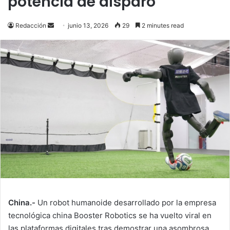
potencia de disparo
Send
Redacción
junio 13, 2026
29
2 minutes read
an
email
China.-
Un robot humanoide desarrollado por la empresa
tecnológica china Booster Robotics se ha vuelto viral en
las plataformas digitales tras demostrar una asombrosa