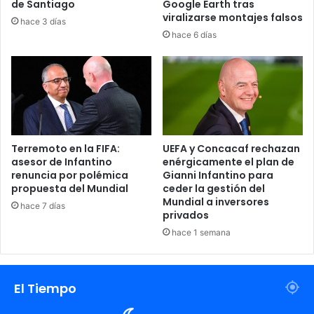
de Santiago
Google Earth tras
World Cup,
viralizarse montajes falsos
hace 3 días
hace 6 días
robots are training for theirs too!
Look for RoboCup!
pic.twitter.com/OIiUdhb3Nf
— Booster Robotics (@boosterobotics)
May
29, 2026
Terremoto en la FIFA:
UEFA y Concacaf rechazan
asesor de Infantino
enérgicamente el plan de
renuncia por polémica
Gianni Infantino para
propuesta del Mundial
ceder la gestión del
El futuro de la inteligencia artificial
Mundial a inversores
hace 7 días
aplicada a los terrenos de juego
privados
hace 1 semana
Los ingenieros a cargo del proyecto explicaron que estas
impresionantes habilidades motrices ya han sido puestas
a prueba en escenarios de alta exigencia como la
El Tiempo
RoboCup, una prestigiosa competencia científica