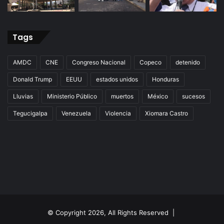
Tags
AMDC
CNE
Congreso Nacional
Copeco
detenido
Donald Trump
EEUU
estados unidos
Honduras
Lluvias
Ministerio Público
muertos
México
sucesos
Tegucigalpa
Venezuela
Violencia
Xiomara Castro
© Copyright 2026, All Rights Reserved |