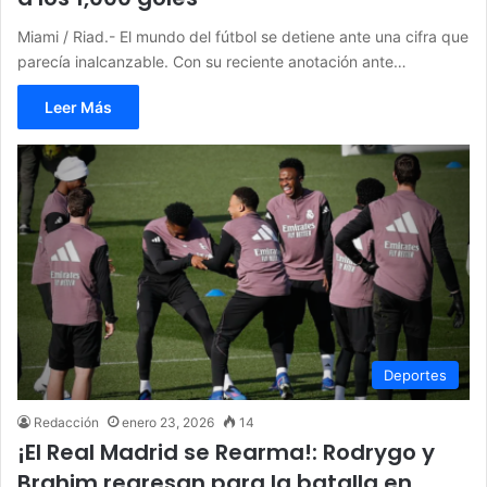
Miami / Riad.- El mundo del fútbol se detiene ante una cifra que
parecía inalcanzable. Con su reciente anotación ante…
Leer Más
Deportes
Redacción
enero 23, 2026
14
¡El Real Madrid se Rearma!: Rodrygo y
Brahim regresan para la batalla en