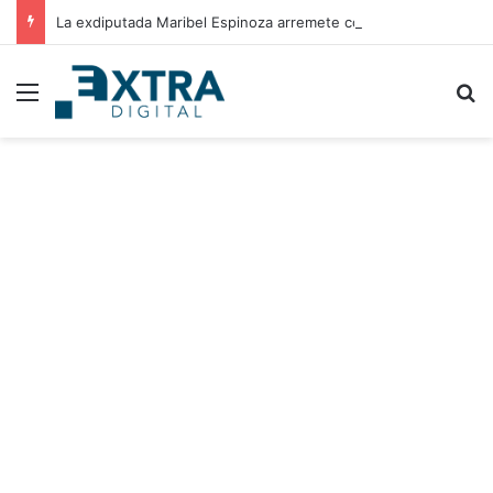
La exdiputada Maribel Espinoza arremete contra el expresidente Juan Orlando Hernández
Menu
B