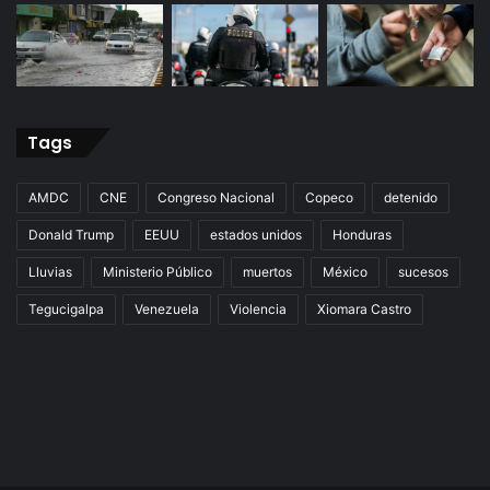
Tags
AMDC
CNE
Congreso Nacional
Copeco
detenido
Donald Trump
EEUU
estados unidos
Honduras
Lluvias
Ministerio Público
muertos
México
sucesos
Tegucigalpa
Venezuela
Violencia
Xiomara Castro