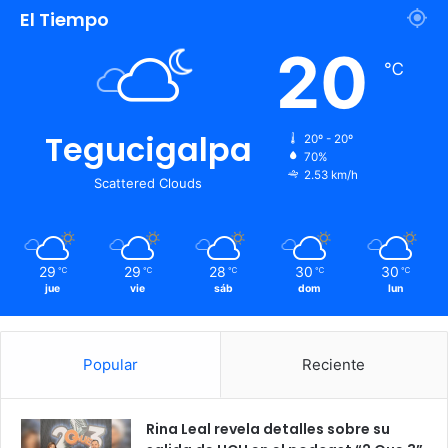
El Tiempo
20
℃
Tegucigalpa
20º - 20º
70%
2.53 km/h
Scattered Clouds
29
29
28
30
30
℃
℃
℃
℃
℃
jue
vie
sáb
dom
lun
Popular
Reciente
Rina Leal revela detalles sobre su