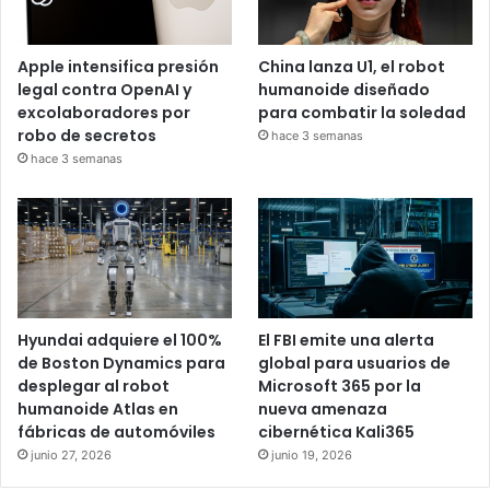
Apple intensifica presión
China lanza U1, el robot
legal contra OpenAI y
humanoide diseñado
excolaboradores por
para combatir la soledad
robo de secretos
hace 3 semanas
hace 3 semanas
Hyundai adquiere el 100%
El FBI emite una alerta
de Boston Dynamics para
global para usuarios de
desplegar al robot
Microsoft 365 por la
humanoide Atlas en
nueva amenaza
fábricas de automóviles
cibernética Kali365
junio 27, 2026
junio 19, 2026