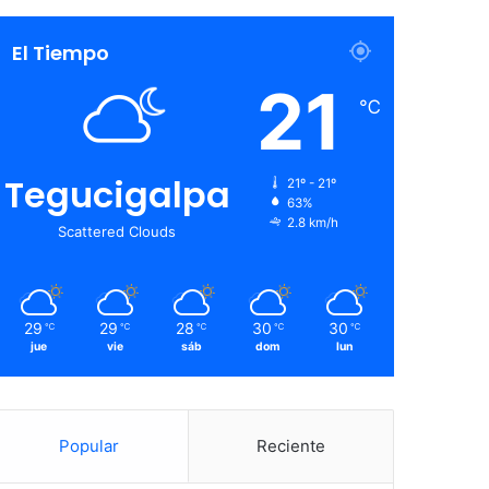
El Tiempo
21
℃
Tegucigalpa
21º - 21º
63%
2.8 km/h
Scattered Clouds
29
29
28
30
30
℃
℃
℃
℃
℃
jue
vie
sáb
dom
lun
Popular
Reciente