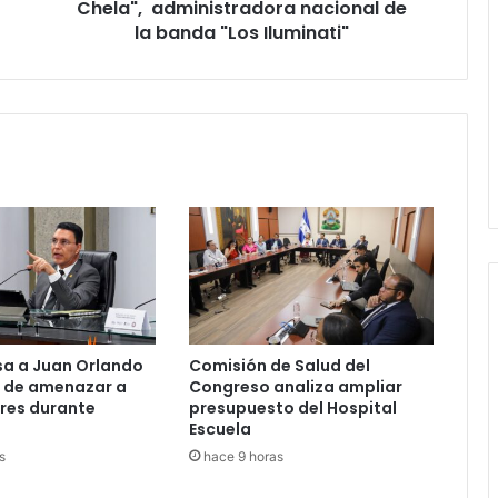
banda
Chela", administradora nacional de
"Los
la banda "Los Iluminati"
Iluminati"
sa a Juan Orlando
Comisión de Salud del
 de amenazar a
Congreso analiza ampliar
res durante
presupuesto del Hospital
Escuela
s
hace 9 horas