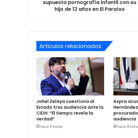
su
supuesta pornografía infantil con su
hijo
hijo de 12 años en El Paraíso
de
12
años
en
El
Articulos relacionados
Paraíso
Johel Zelaya cuestiona al
Aspra acu
Estado tras audiencia ante la
Hernández
CIDH: “El tiempo revela la
procurado
verdad”
audiencia
hace 6 horas
hace 8 hora