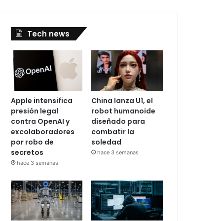
Tech news
Apple intensifica
China lanza U1, el
presión legal
robot humanoide
contra OpenAI y
diseñado para
excolaboradores
combatir la
por robo de
soledad
secretos
hace 3 semanas
hace 3 semanas