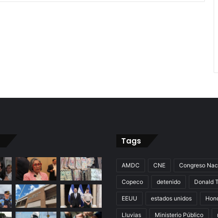
Tags
AMDC
CNE
Congreso Nac
Copeco
detenido
Donald 
EEUU
estados unidos
Hon
Lluvias
Ministerio Público