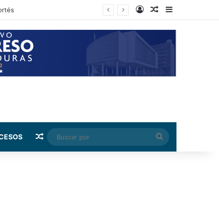
Log In
Random Article
Sidebar
rnández
Random Article
Buscar
CESOS
por