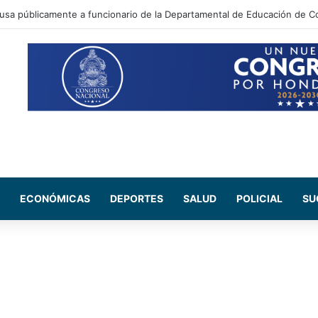
ada Maribel Espinoza arremete contra el expresidente Juan Orlando He
ECONÓMICAS
DEPORTES
SALUD
POLICIAL
SU