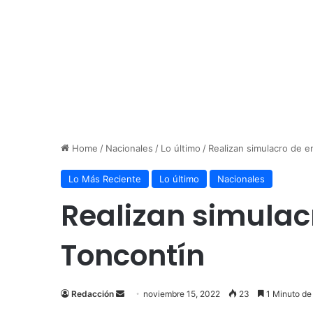
Home
/
Nacionales
/
Lo último
/
Realizan simulacro de 
Lo Más Reciente
Lo último
Nacionales
Realizan simulac
Toncontín
Send
Redacción
noviembre 15, 2022
23
1 Minuto de
an