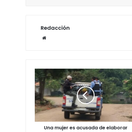
Redacción
Website
Una
mujer
es
acusada
de
elaborar
supuesta
pornografía
infantil
Una mujer es acusada de elaborar
con