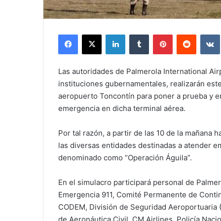
Facebook
X
LinkedIn
Tumblr
Pinterest
Reddit
Las autoridades de Palmerola International Air
instituciones gubernamentales, realizarán est
aeropuerto Toncontín para poner a prueba y e
emergencia en dicha terminal aérea.
Por tal razón, a partir de las 10 de la mañana
las diversas entidades destinadas a atender em
denominado como “Operación Águila”.
En el simulacro participará personal de Palmero
Emergencia 911, Comité Permanente de Conti
CODEM, División de Seguridad Aeroportuaria
de Aeronáutica Civil, CM Airlines, Policía Naci