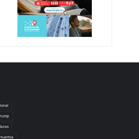
ional
Trump
duras
muertos