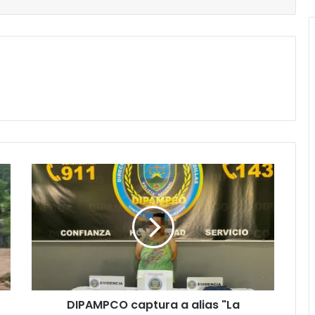
DIPAMPCO
captura
a
alias
"La
Chela",
administradora
nacional
de
DIPAMPCO captura a alias "La
la