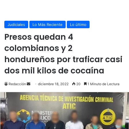
Judiciales
Lo Más Reciente
Lo último
Presos quedan
4
colombianos y 2
hondureños por traficar casi
dos mil kilos de cocaína
Send
Redacción
diciembre 18, 2022
20
1 Minuto de Lectura
an
email