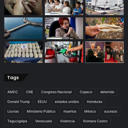
Tags
AMDC
CNE
Congreso Nacional
Copeco
detenido
Donald Trump
EEUU
estados unidos
Honduras
Lluvias
Ministerio Público
muertos
México
sucesos
Tegucigalpa
Venezuela
Violencia
Xiomara Castro