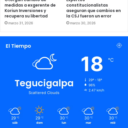
medidas a exgerente de
constitucionalistas
Koriun Inversiones y
aseguran que cambios en
recupera su libertad
la CSJ fueron un error
marzo 31, 2026
marzo 30, 2026
El Tiempo
18
℃
Tegucigalpa
29º - 18º
96%
2.47 km/h
Scattered Clouds
29
29
30
30
30
℃
℃
℃
℃
℃
sáb
dom
lun
mar
mié