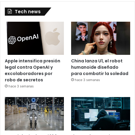
Tech news
Apple intensifica presión
China lanza U1, el robot
legal contra OpenAI y
humanoide diseñado
excolaboradores por
para combatir la soledad
robo de secretos
hace 3 semanas
hace 3 semanas