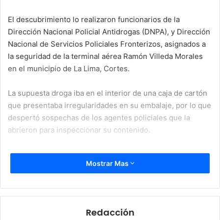
El descubrimiento lo realizaron funcionarios de la
Dirección Nacional Policial Antidrogas (DNPA), y Dirección
Nacional de Servicios Policiales Fronterizos, asignados a
la seguridad de la terminal aérea Ramón Villeda Morales
en el municipio de La Lima, Cortes.
La supuesta droga iba en el interior de una caja de cartón
que presentaba irregularidades en su embalaje, por lo que
despertó sospechas de los agentes policiales que la
abrieron para inspeccionar su contenido.
De ella extrajeron la supuesta droga, que iba oculta entre
Mostrar Mas
productos alimenticios como queso, mantequilla, frijoles
crudos, entre otros.
Los policías hicieron las coordinaciones para remitir la
Redacción
sustancia decomisada al Ministerio Público, para las