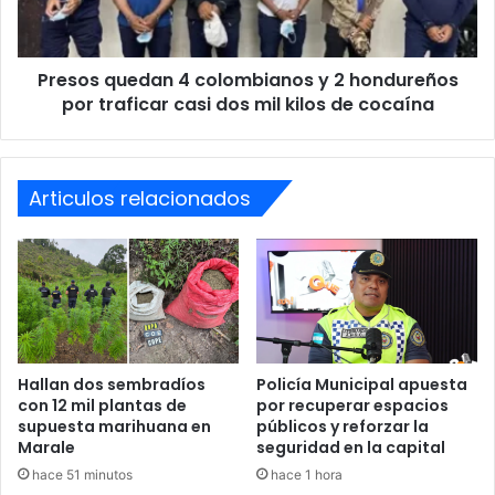
hondureños
por
traficar
Presos quedan
4 colombianos y 2 hondureños
casi
dos
por traficar casi dos mil kilos de cocaína
mil
kilos
de
cocaína
Articulos relacionados
Hallan dos sembradíos
Policía Municipal apuesta
con 12 mil plantas de
por recuperar espacios
supuesta marihuana en
públicos y reforzar la
Marale
seguridad en la capital
hace 51 minutos
hace 1 hora