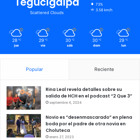
Tegucigalpa
73%
3.58 km/h
Scattered Clouds
28
29
30
30
29
℃
℃
℃
℃
℃
jue
vie
sáb
dom
lun
Popular
Reciente
Rina Leal revela detalles sobre su
salida de HCH en el podcast “2 Que 3”
septiembre 4, 2024
Novio es “desenmascarado” en plena
boda por el padre de otra novia en
Choluteca
enero 27, 2023