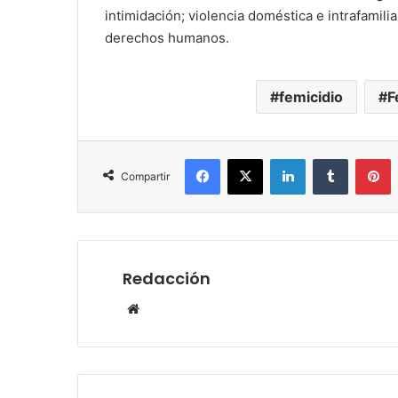
intimidación; violencia doméstica e intrafamil
derechos humanos.
femicidio
F
Facebook
X
LinkedIn
Tumblr
P
Compartir
Redacción
Website