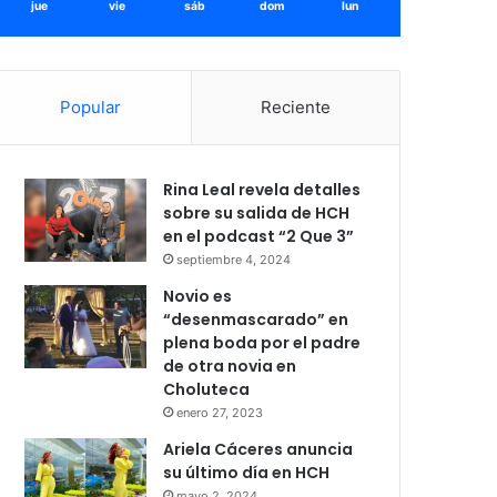
jue
vie
sáb
dom
lun
Popular
Reciente
Rina Leal revela detalles
sobre su salida de HCH
en el podcast “2 Que 3”
septiembre 4, 2024
Novio es
“desenmascarado” en
plena boda por el padre
de otra novia en
Choluteca
enero 27, 2023
Ariela Cáceres anuncia
su último día en HCH
mayo 2, 2024