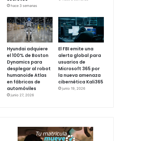
hace 3 semanas
Hyundai adquiere
El FBI emite una
el 100% de Boston
alerta global para
Dynamics para
usuarios de
desplegar al robot
Microsoft 365 por
humanoide Atlas
la nueva amenaza
en fábricas de
cibernética Kali365
automóviles
junio 19, 2026
junio 27, 2026