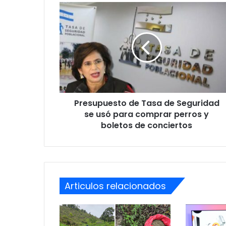
Presupuesto
de
Tasa
de
Seguridad
se
usó
para
comprar
Presupuesto de Tasa de Seguridad
perros
y
se usó para comprar perros y
boletos
boletos de conciertos
de
conciertos
Articulos relacionados