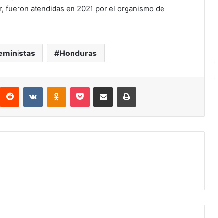
iar, fueron atendidas en 2021 por el organismo de
eministas
Honduras
interest
Reddit
VKontakte
Odnoklassniki
Pocket
compartit via email
Print