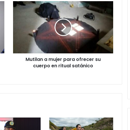
Mutilan
a
mujer
para
ofrecer
su
cuerpo
en
ritual
Mutilan a mujer para ofrecer su
satánico
cuerpo en ritual satánico