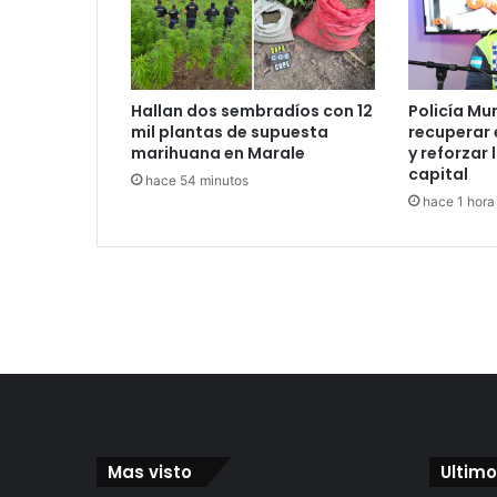
Hallan dos sembradíos con 12
Policía Mu
mil plantas de supuesta
recuperar 
marihuana en Marale
y reforzar 
capital
hace 54 minutos
hace 1 hora
Mas visto
Ultimo