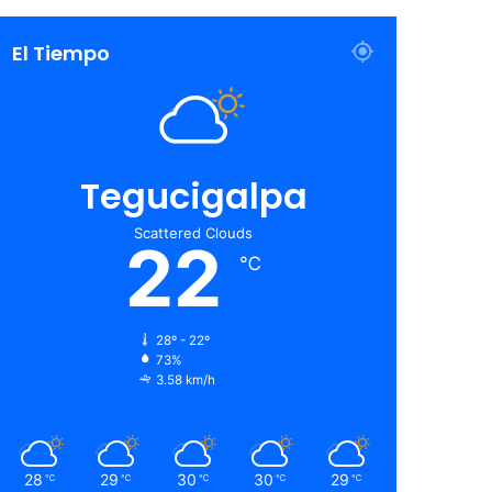
El Tiempo
Tegucigalpa
Scattered Clouds
22
℃
28º - 22º
73%
3.58 km/h
28
29
30
30
29
℃
℃
℃
℃
℃