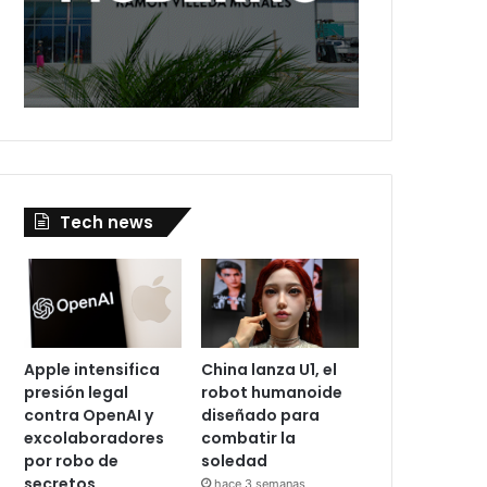
Tech news
Apple intensifica
China lanza U1, el
presión legal
robot humanoide
contra OpenAI y
diseñado para
excolaboradores
combatir la
por robo de
soledad
secretos
hace 3 semanas