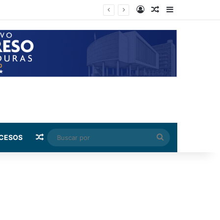
Log In
Random Article
Sidebar
 capital
Random Article
Buscar
CESOS
por