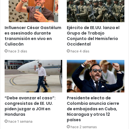
Investigación genera
polémica
Influencer César Gastélum
Ejército de EE.UU. lanza el
La medida surge en medio de investigaciones
es asesinado durante
Grupo de Trabajo
relacionadas con presuntas irregularidades vinculadas a la
transmisión en vivo en
Conjunto del Hemisferio
Culiacán
Occidental
campaña electoral del mandatario colombiano.
hace 3 días
hace 4 días
Hasta el momento, las autoridades no han detallado
completamente los alcances del proceso ni las pruebas
que forman parte del expediente.
Sin embargo, la noticia ha generado fuertes reacciones
tanto entre simpatizantes como opositores del gobierno
“Debe avanzar el caso”:
Presidente electo de
de Gustavo Petro.
congresistas de EE. UU.
Colombia anuncia cierre
piden juzgar a JOH en
de embajadas en Cuba,
Honduras
Nicaragua y otros 12
Crece tensión política en
países
hace 1 semana
hace 2 semanas