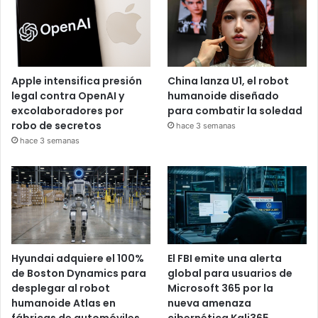
Apple intensifica presión
China lanza U1, el robot
legal contra OpenAI y
humanoide diseñado
excolaboradores por
para combatir la soledad
robo de secretos
hace 3 semanas
hace 3 semanas
Hyundai adquiere el 100%
El FBI emite una alerta
de Boston Dynamics para
global para usuarios de
desplegar al robot
Microsoft 365 por la
humanoide Atlas en
nueva amenaza