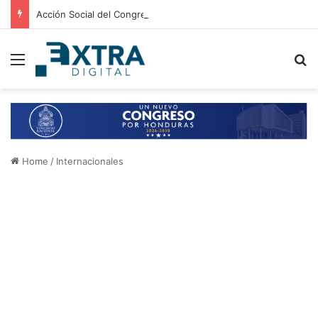
Acción Social del Congreso Nacional fortalece alianza con la Fundación Apo-Autis
Menu
B
Home
/
Internacionales