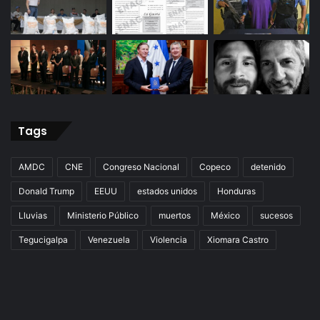
Tags
AMDC
CNE
Congreso Nacional
Copeco
detenido
Donald Trump
EEUU
estados unidos
Honduras
Lluvias
Ministerio Público
muertos
México
sucesos
Tegucigalpa
Venezuela
Violencia
Xiomara Castro