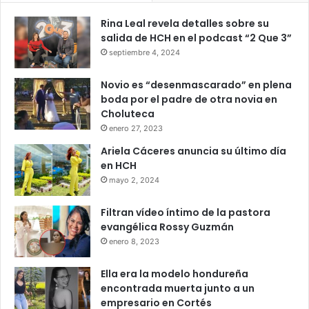
Hasta ahora, Gustavo Petro no había emitido una reacción
Rina Leal revela detalles sobre su
oficial sobre la orden anunciada por la presidenta de la
salida de HCH en el podcast “2 Que 3”
comisión investigadora.
septiembre 4, 2024
Entretanto, medios colombianos y figuras políticas
Novio es “desenmascarado” en plena
continúan debatiendo las implicaciones jurídicas y
boda por el padre de otra novia en
constitucionales de una eventual suspensión presidencial.
Choluteca
enero 27, 2023
La situación mantiene la atención de la opinión pública y
Ariela Cáceres anuncia su último día
podría desencadenar nuevas disputas políticas en los
en HCH
próximos días.
mayo 2, 2024
Filtran vídeo íntimo de la pastora
Colombia
Gustavo Petro
evangélica Rossy Guzmán
enero 8, 2023
Presidente
Ella era la modelo hondureña
encontrada muerta junto a un
empresario en Cortés