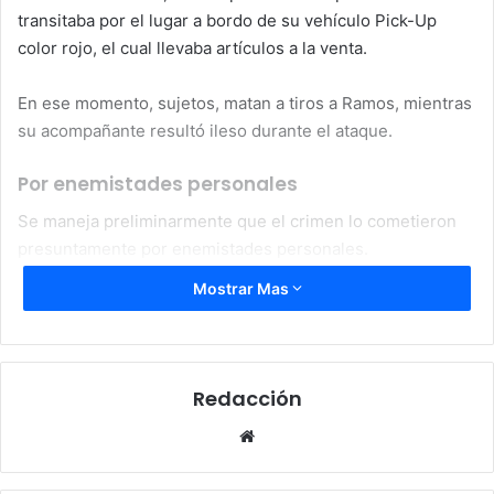
transitaba por el lugar a bordo de su vehículo Pick-Up
color rojo, el cual llevaba artículos a la venta.
En ese momento, sujetos, matan a tiros a Ramos, mientras
su acompañante resultó ileso durante el ataque.
Por enemistades personales
Se maneja preliminarmente que el crimen lo cometieron
presuntamente por enemistades personales.
Mostrar Mas
Los hechores no se robaron ni las pertenencias
personales, ni los artículos del vendedor.
Las autoridades descartaron el robo como principal causa
Redacción
del suceso.
Website
Vecinos del sector no salían del asombro y se mostraron