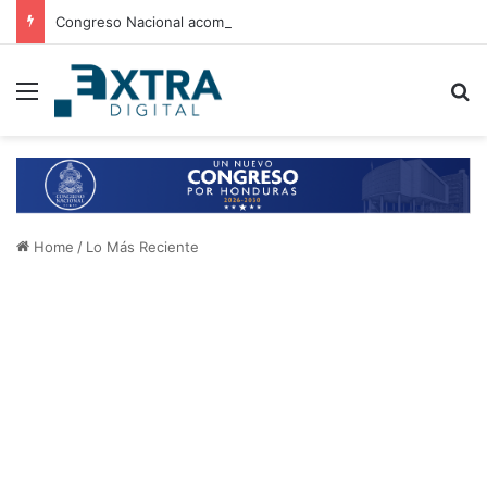
Congreso Nacional acompaña entrega de ayuda humanitaria de Copeco en Alianza
Menu
B
Home
/
Lo Más Reciente