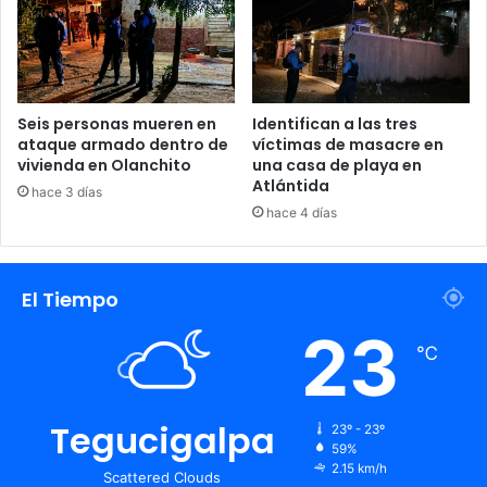
Seis personas mueren en
Identifican a las tres
ataque armado dentro de
víctimas de masacre en
vivienda en Olanchito
una casa de playa en
Atlántida
hace 3 días
hace 4 días
El Tiempo
23
℃
Tegucigalpa
23º - 23º
59%
2.15 km/h
Scattered Clouds