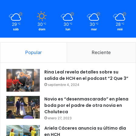
29
30
30
30
28
℃
℃
℃
℃
℃
sáb
dom
lun
mar
mié
Popular
Reciente
Rina Leal revela detalles sobre su
salida de HCH en el podcast “2 Que 3”
septiembre 4, 2024
Novio es “desenmascarado” en plena
boda por el padre de otra novia en
Choluteca
enero 27, 2023
Ariela Cáceres anuncia su último día
en HCH