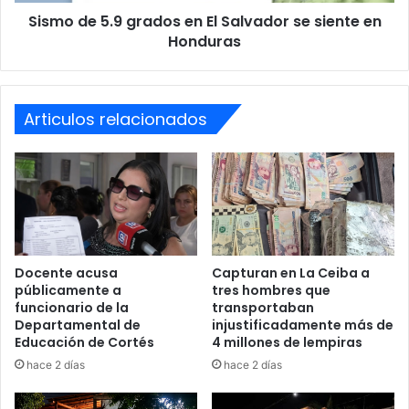
siente
Sismo de 5.9 grados en El Salvador se siente en
en
Honduras
Honduras
Guaimaca
muertos
sucesos
Violencia
Articulos relacionados
Docente acusa
Capturan en La Ceiba a
públicamente a
tres hombres que
funcionario de la
transportaban
Departamental de
injustificadamente más de
Educación de Cortés
4 millones de lempiras
hace 2 días
hace 2 días