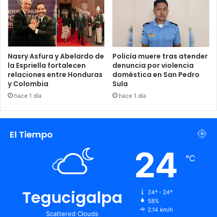
Nasry Asfura y Abelardo de
Policía muere tras atender
la Espriella fortalecen
denuncia por violencia
relaciones entre Honduras
doméstica en San Pedro
y Colombia
Sula
hace 1 día
hace 1 día
El Tiempo
24
℃
Tegucigalpa
24º - 24º
58%
2.14 km/h
Scattered Clouds