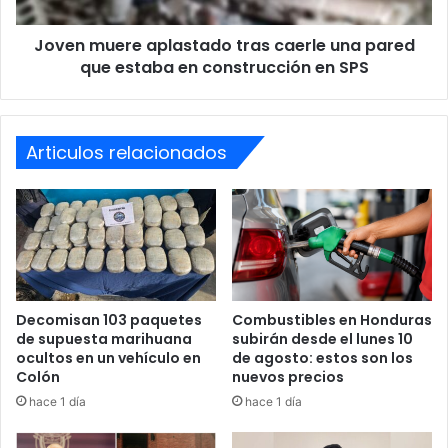
que
estaba
Joven muere aplastado tras caerle una pared
en
construcción
que estaba en construcción en SPS
en
SPS
Articulos relacionados
Decomisan 103 paquetes
Combustibles en Honduras
de supuesta marihuana
subirán desde el lunes 10
ocultos en un vehículo en
de agosto: estos son los
Colón
nuevos precios
hace 1 día
hace 1 día