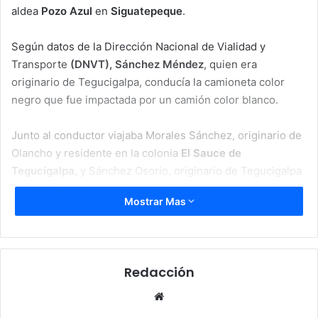
aldea
Pozo Azul
en
Siguatepeque
.
Según datos de la Dirección Nacional de Vialidad y
Transporte
(DNVT), Sánchez Méndez
, quien era
originario de Tegucigalpa, conducía la camioneta color
negro que fue impactada por un camión color blanco.
Junto al conductor viajaba Morales Sánchez, originario de
Olancho y residente en la colonia
El Sauce de
Tegucigalpa,
y Sánchez Osorio, originario de Tegucigalpa
y residente en la colonia
Hato de Enmedio
.
Mostrar Mas
En el incidente también resultaron tres personas heridas
que viajaban en la camioneta junto a los fallecidos.
Redacción
Los lesionados son Glendys Lizeth Poblan Díaz (23)
residente en la colonia Hato de Enmedio, Óscar Javier
Website
Morales Sánchez (24), residente en El Sauce, y Oliver