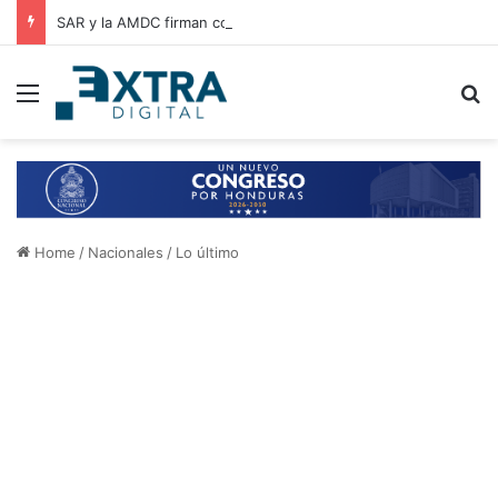
SAR y la AMDC firman convenio de cooperación para el intercambio de información y fortalecimiento tributario
Menu
B
Home
/
Nacionales
/
Lo último