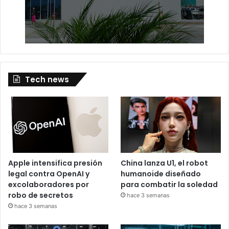
Tech news
Apple intensifica presión
China lanza U1, el robot
legal contra OpenAI y
humanoide diseñado
excolaboradores por
para combatir la soledad
robo de secretos
hace 3 semanas
hace 3 semanas