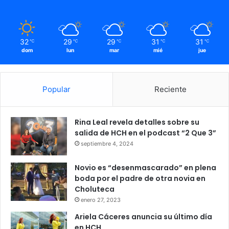
32
29
29
31
31
℃
℃
℃
℃
℃
dom
lun
mar
mié
jue
Popular
Reciente
Rina Leal revela detalles sobre su
salida de HCH en el podcast “2 Que 3”
septiembre 4, 2024
Novio es “desenmascarado” en plena
boda por el padre de otra novia en
Choluteca
enero 27, 2023
Ariela Cáceres anuncia su último día
en HCH