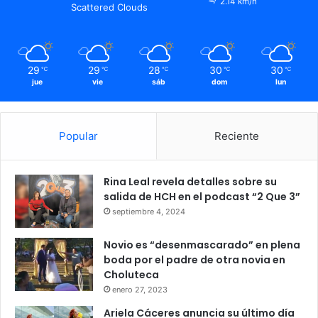
2.14 km/h
Scattered Clouds
29
29
28
30
30
℃
℃
℃
℃
℃
jue
vie
sáb
dom
lun
Popular
Reciente
Rina Leal revela detalles sobre su
salida de HCH en el podcast “2 Que 3”
septiembre 4, 2024
Novio es “desenmascarado” en plena
boda por el padre de otra novia en
Choluteca
enero 27, 2023
Ariela Cáceres anuncia su último día