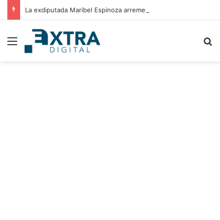
La exdiputada Maribel Espinoza arremete contra el expresidente Juan Orlando Hernández
Menu
B