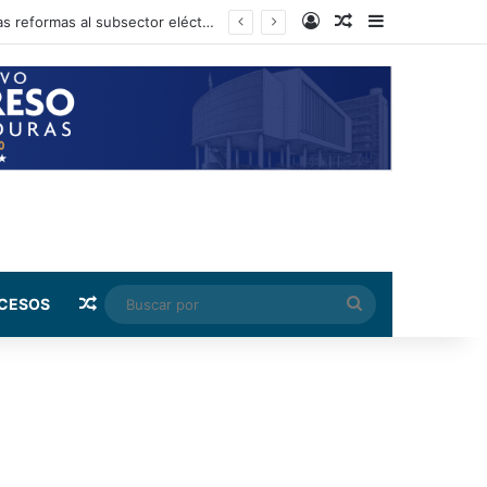
Log In
Random Article
Sidebar
Presidente del CN anuncia que el próximo martes podría iniciarse la aprobación de las reformas al subsector eléctrico
Random Article
Buscar
CESOS
por