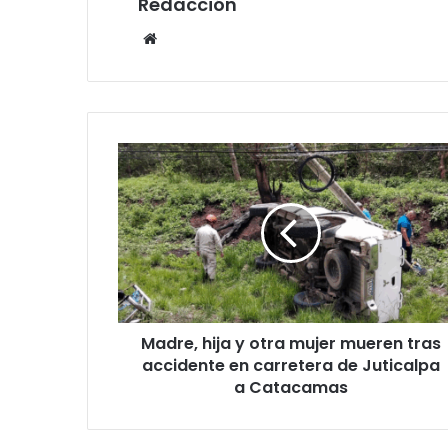
Redacción
Website
Madre,
hija
y
otra
mujer
mueren
tras
accidente
en
Madre, hija y otra mujer mueren tras
carretera
de
accidente en carretera de Juticalpa
Juticalpa
a Catacamas
a
Catacamas