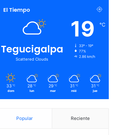
El Tiempo
19
℃
Tegucigalpa
33º - 19º
77%
2.86 km/h
Scattered Clouds
33
28
29
31
31
℃
℃
℃
℃
℃
dom
lun
mar
mié
jue
Popular
Reciente