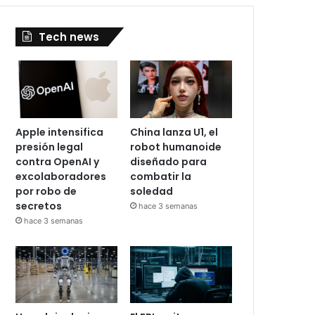
Tech news
Apple intensifica
China lanza U1, el
presión legal
robot humanoide
contra OpenAI y
diseñado para
excolaboradores
combatir la
por robo de
soledad
secretos
hace 3 semanas
hace 3 semanas