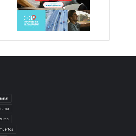
ional
Trump
duras
muertos