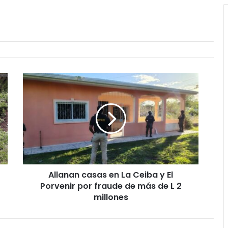
Allanan
casas
en
La
Ceiba
y
El
Porvenir
por
Allanan casas en La Ceiba y El
fraude
de
Porvenir por fraude de más de L 2
más
millones
de
L
2