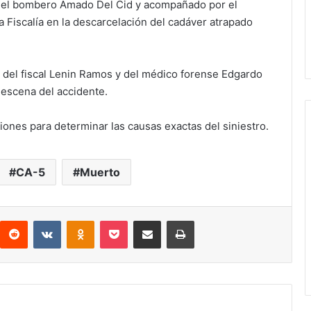
 del bombero Amado Del Cid y acompañado por el
 Fiscalía en la descarcelación del cadáver atrapado
n del fiscal Lenin Ramos y del médico forense Edgardo
 escena del accidente.
iones para determinar las causas exactas del siniestro.
CA-5
Muerto
interest
Reddit
VKontakte
Odnoklassniki
Pocket
compartit via email
Print