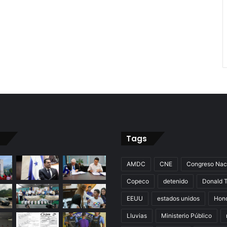
Tags
AMDC
CNE
Congreso Nac
Copeco
detenido
Donald 
EEUU
estados unidos
Hon
Lluvias
Ministerio Público