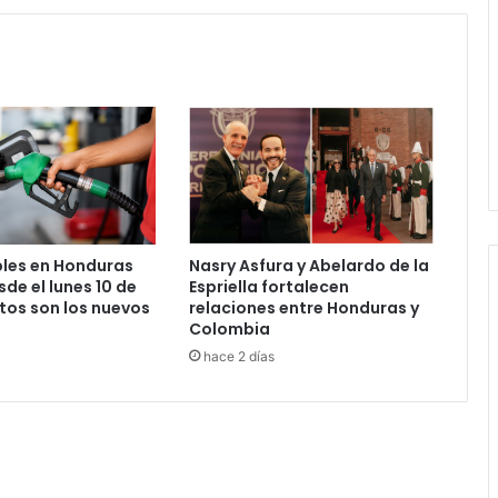
millones
les en Honduras
Nasry Asfura y Abelardo de la
de el lunes 10 de
Espriella fortalecen
tos son los nuevos
relaciones entre Honduras y
Colombia
hace 2 días