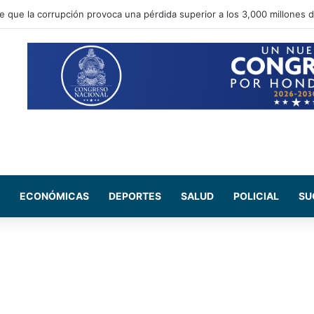
 Salud del CN se reúne con médicos residentes para evaluar el increme
ECONÓMICAS
DEPORTES
SALUD
POLICIAL
SU