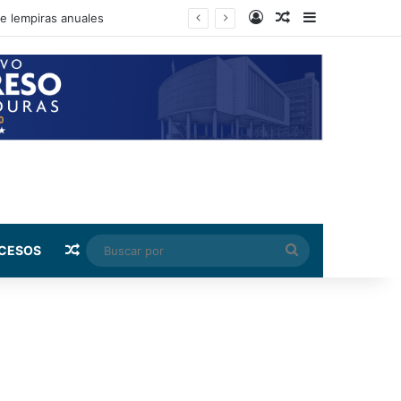
Log In
Random Article
Sidebar
nto de su salario beca
Random Article
Buscar
CESOS
por