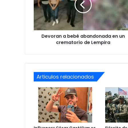
en
un
crematorio
de
Lempira
Devoran a bebé abandonada en un
crematorio de Lempira
Articulos relacionados
Influencer César Gastélum es
Ejército de