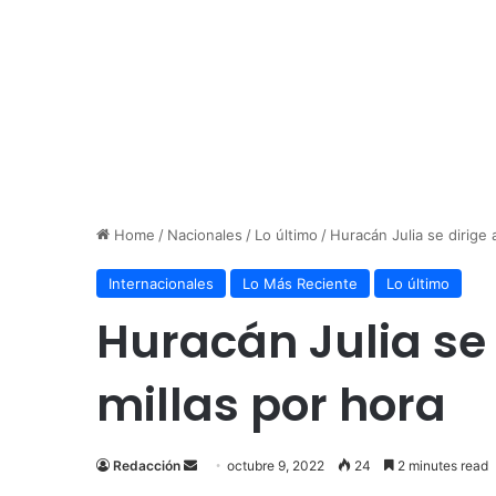
Home
/
Nacionales
/
Lo último
/
Huracán Julia se dirige 
Internacionales
Lo Más Reciente
Lo último
Huracán Julia se 
millas por hora
Send
Redacción
octubre 9, 2022
24
2 minutes read
an