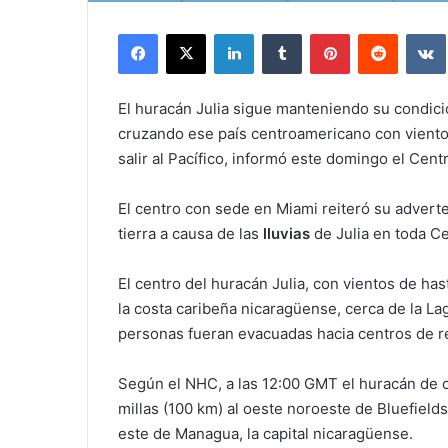
Facebook
X
LinkedIn
Tumblr
Pinterest
Reddit
El huracán Julia sigue manteniendo su condici
cruzando ese país centroamericano con vientos
salir al Pacífico, informó este domingo el Ce
El centro con sede en Miami reiteró su advert
tierra a causa de las
lluvias
de Julia en toda Ce
El centro del huracán Julia, con vientos de h
la costa caribeña nicaragüense, cerca de la L
personas fueran evacuadas hacia centros de r
Según el NHC, a las 12:00 GMT el huracán de ca
millas (100 km) al oeste noroeste de Bluefields
este de Managua, la capital nicaragüense.