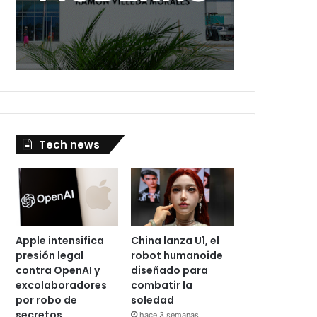
Tech news
Apple intensifica
China lanza U1, el
presión legal
robot humanoide
contra OpenAI y
diseñado para
excolaboradores
combatir la
por robo de
soledad
secretos
hace 3 semanas