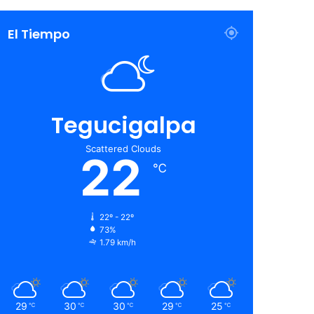
El Tiempo
Tegucigalpa
Scattered Clouds
22
℃
22º - 22º
73%
1.79 km/h
29
30
30
29
25
℃
℃
℃
℃
℃