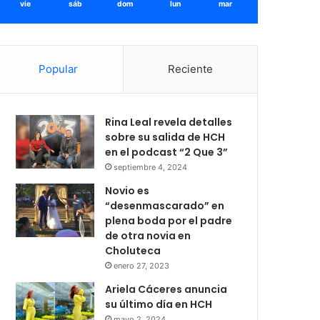
vie
sáb
dom
lun
mar
Popular
Reciente
Rina Leal revela detalles
sobre su salida de HCH
en el podcast “2 Que 3”
septiembre 4, 2024
Novio es
“desenmascarado” en
plena boda por el padre
de otra novia en
Choluteca
enero 27, 2023
Ariela Cáceres anuncia
su último día en HCH
mayo 2, 2024