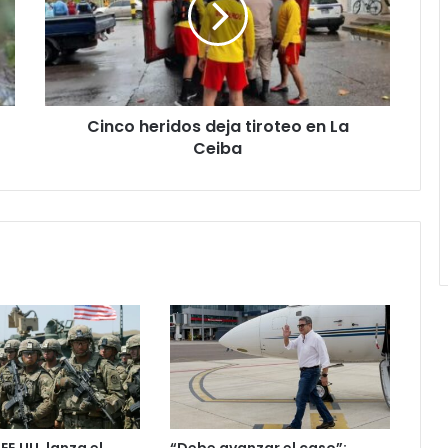
en
La
Ceiba
Cinco heridos deja tiroteo en La
Ceiba
 EE.UU. lanza el
“Debe avanzar el caso”: