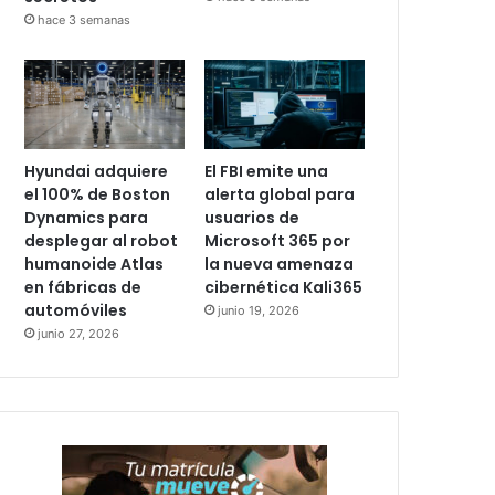
hace 3 semanas
Hyundai adquiere
El FBI emite una
el 100% de Boston
alerta global para
Dynamics para
usuarios de
desplegar al robot
Microsoft 365 por
humanoide Atlas
la nueva amenaza
en fábricas de
cibernética Kali365
automóviles
junio 19, 2026
junio 27, 2026