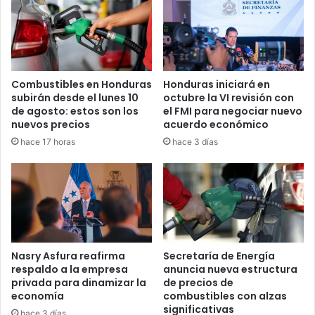
al 50 % del incremento
en la gasolina regular y el diésel,
por lo que el resto del ajuste continuará reflejándose en el
precio final al consumidor.
La evolución de los precios internacionales del petróleo
Combustibles en Honduras
Honduras iniciará en
subirán desde el lunes 10
octubre la VI revisión con
será clave para determinar
si la medida se mantiene o se
de agosto: estos son los
el FMI para negociar nuevo
modifica en las próximas semanas
.
nuevos precios
acuerdo económico
hace 17 horas
hace 3 días
Combustibles
gobierno
Precio
Nasry Asfura reafirma
Secretaría de Energía
respaldo a la empresa
anuncia nueva estructura
privada para dinamizar la
de precios de
economía
combustibles con alzas
significativas
hace 3 días