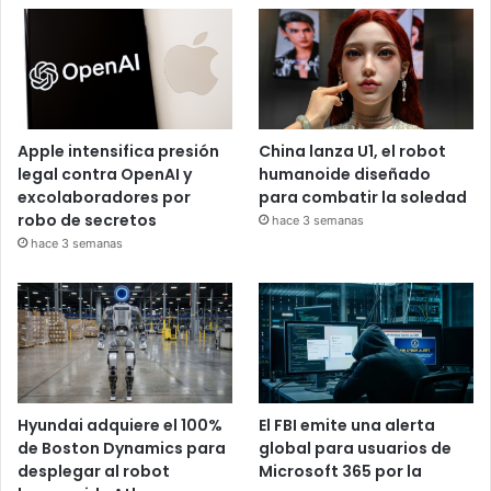
Apple intensifica presión
China lanza U1, el robot
legal contra OpenAI y
humanoide diseñado
excolaboradores por
para combatir la soledad
robo de secretos
hace 3 semanas
hace 3 semanas
Hyundai adquiere el 100%
El FBI emite una alerta
de Boston Dynamics para
global para usuarios de
desplegar al robot
Microsoft 365 por la