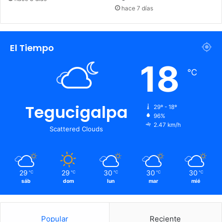
hace 7 días
El Tiempo
18
℃
Tegucigalpa
29º - 18º
96%
2.47 km/h
Scattered Clouds
29
29
30
30
30
℃
℃
℃
℃
℃
sáb
dom
lun
mar
mié
Popular
Reciente