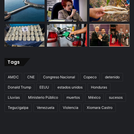
Tags
AMDC
CNE
Congreso Nacional
Copeco
detenido
Donald Trump
EEUU
estados unidos
Honduras
Lluvias
Ministerio Público
muertos
México
sucesos
Tegucigalpa
Venezuela
Violencia
Xiomara Castro