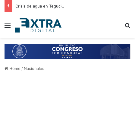
Crisis de agua en Tegucigalpa: autoridades analizan elevar la emergencia a alerta roja
Menu
B
Home
/
Nacionales