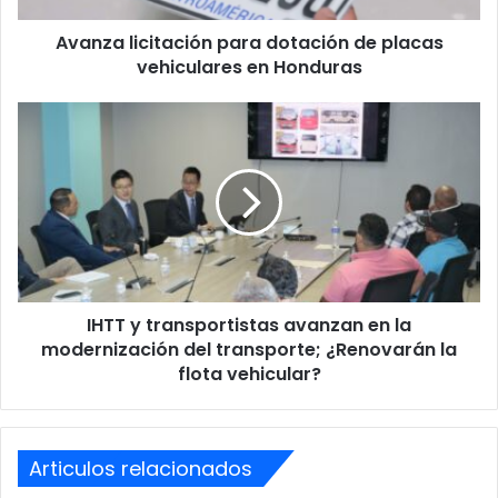
Honduras
Avanza licitación para dotación de placas
vehiculares en Honduras
IHTT
y
transportistas
avanzan
en
la
modernización
del
transporte;
IHTT y transportistas avanzan en la
¿Renovarán
la
modernización del transporte; ¿Renovarán la
flota
flota vehicular?
vehicular?
Articulos relacionados