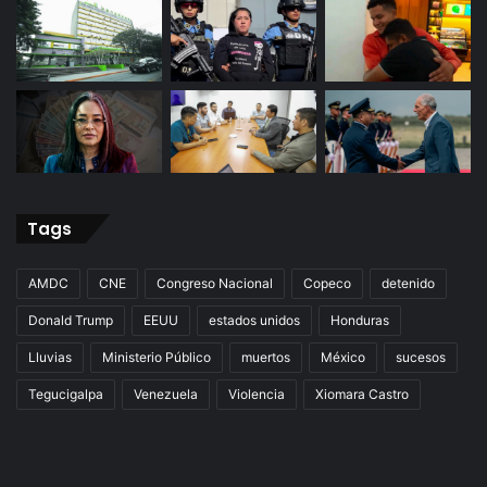
Tags
AMDC
CNE
Congreso Nacional
Copeco
detenido
Donald Trump
EEUU
estados unidos
Honduras
Lluvias
Ministerio Público
muertos
México
sucesos
Tegucigalpa
Venezuela
Violencia
Xiomara Castro