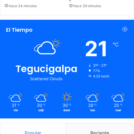
hace 34 minutos
hace 39 minutos
El Tiempo
21
℃
Tegucigalpa
31º - 21º
77%
4.02 km/h
Scattered Clouds
31
30
30
29
25
℃
℃
℃
℃
℃
vie
sáb
dom
lun
mar
Popular
Reciente