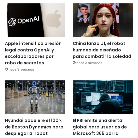
Apple intensifica presión
China lanza U1, el robot
legal contra OpenAI y
humanoide diseñado
excolaboradores por
para combatir la soledad
robo de secretos
hace 3 semanas
hace 3 semanas
Hyundai adquiere el 100%
El FBI emite una alerta
de Boston Dynamics para
global para usuarios de
desplegar al robot
Microsoft 365 por la