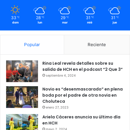
33
28
29
31
31
℃
℃
℃
℃
℃
dom
lun
mar
mié
jue
Popular
Reciente
Rina Leal revela detalles sobre su
salida de HCH en el podcast “2 Que 3”
septiembre 4, 2024
Novio es “desenmascarado” en plena
boda por el padre de otra novia en
Choluteca
enero 27, 2023
Ariela Cáceres anuncia su último día
en HCH
mayo 2, 2024