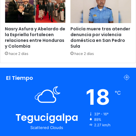
Nasry Asfura y Abelardo de
Policía muere tras atender
la Espriella fortalecen
denuncia por violencia
relaciones entre Honduras
doméstica en San Pedro
y Colombia
Sula
hace 2 días
hace 2 días
El Tiempo
18
℃
Tegucigalpa
33º - 16º
89%
2.27 km/h
Scattered Clouds