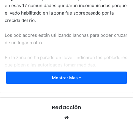
en esas 17 comunidades quedaron incomunicadas porque
el vado habilitado en la zona fue sobrepasado por la
crecida del río.
Los pobladores están utilizando lanchas para poder cruzar
de un lugar a otro.
En la zona no ha parado de llover indicaron los pobladores
que piden a las autoridades tomar medidas.
Mostrar Mas
Por su parte, el Comité Permanente de Contingencias
(
Copeco
), mantiene una Alerta Roja para los municipios
de la ribera del río Ulúa, Alerta Amarilla para el
departamento de Francisco Morazán y la Alerta Verde
Redacción
decretada para 10 departamentos entre ellos la zona sur
del país.
Website
Las autoridades alertaron que el desplazamiento de la