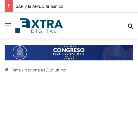
SAR y la AMDC firman convenio de cooperación para el intercambio de información y fortalecimiento tributario
Menu
B
Home
/
Nacionales
/
Lo último