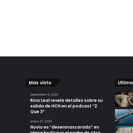
Mas visto
Ultimo
septiembre 4, 2024
Rina Leal revela detalles sobre su
salida de HCH en el podcast “2
Que 3”
enero 27, 2023
Novio es “desenmascarado” en
plena boda por el padre de otra