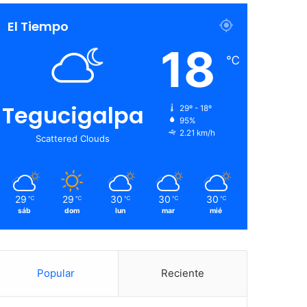
El Tiempo
18
℃
Tegucigalpa
29º - 18º
95%
2.21 km/h
Scattered Clouds
29
29
30
30
30
℃
℃
℃
℃
℃
sáb
dom
lun
mar
mié
Popular
Reciente