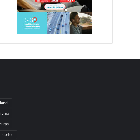
ional
Trump
duras
muertos