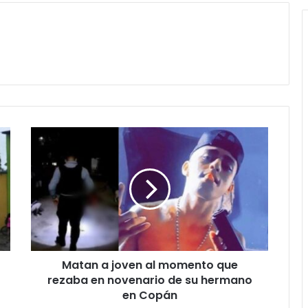
Matan
a
joven
al
momento
que
rezaba
en
novenario
Matan a joven al momento que
de
su
rezaba en novenario de su hermano
hermano
en Copán
en