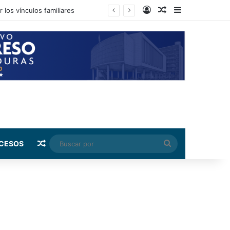
Log In
Random Article
Sidebar
 los vínculos familiares
Random Article
Buscar
CESOS
por