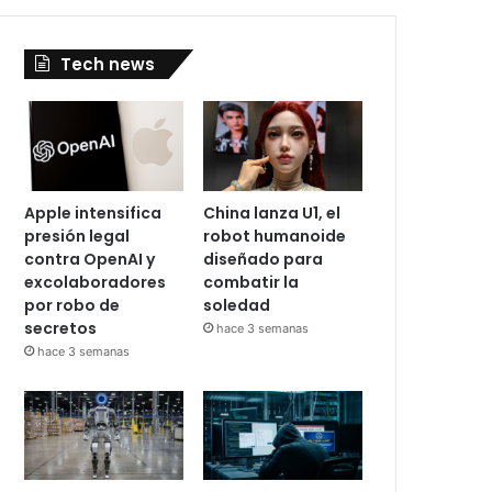
Tech news
Apple intensifica
China lanza U1, el
presión legal
robot humanoide
contra OpenAI y
diseñado para
excolaboradores
combatir la
por robo de
soledad
secretos
hace 3 semanas
hace 3 semanas