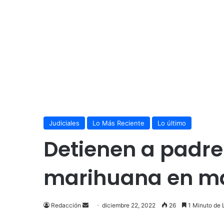
Judiciales
Lo Más Reciente
Lo último
Detienen a padre 
marihuana en m
Send
Redacción
diciembre 22, 2022
26
1 Minuto de 
an