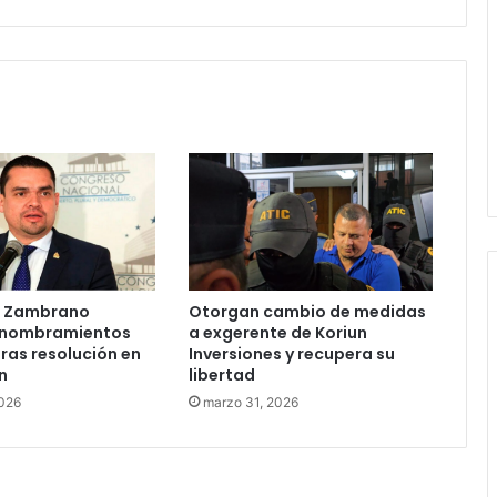
Copán
e Zambrano
Otorgan cambio de medidas
 nombramientos
a exgerente de Koriun
tras resolución en
Inversiones y recupera su
n
libertad
2026
marzo 31, 2026