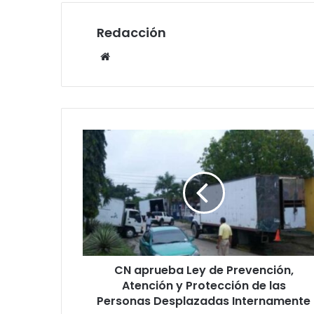
Redacción
Website
CN
aprueba
Ley
de
Prevención,
Atención
y
Protección
de
CN aprueba Ley de Prevención,
las
Personas
Atención y Protección de las
Desplazadas
Personas Desplazadas Internamente
Internamente