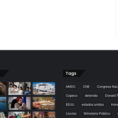
Tags
AMDC
CNE
Congreso Nac
Copeco
detenido
Donald 
EEUU
estados unidos
Hon
Lluvias
Ministerio Público