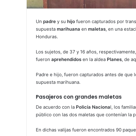
Un
padre
y su
hijo
fueron capturados por trans
supuesta
marihuana
en
maletas
, en una esta
Honduras.
Los sujetos, de 37 y 16 años, respectivamente
fueron
aprehendidos
en la aldea
Planes
, de a
Padre e hijo, fueron capturados antes de que lo
supuesta marihuana.
Pasajeros con grandes maletas
De acuerdo con la
Policía Naciona
l, los famil
público con las dos maletas que contenían la 
En dichas valijas fueron encontrados 90 paque